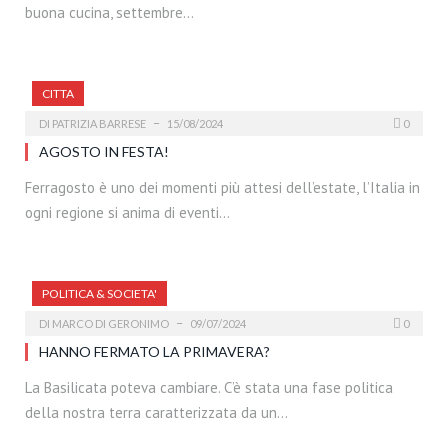
buona cucina, settembre…
CITTA
DI
PATRIZIA BARRESE
15/08/2024
0
AGOSTO IN FESTA!
Ferragosto è uno dei momenti più attesi dell’estate, l’Italia in
ogni regione si anima di eventi…
POLITICA & SOCIETA'
DI
MARCO DI GERONIMO
09/07/2024
0
HANNO FERMATO LA PRIMAVERA?
La Basilicata poteva cambiare. C’è stata una fase politica
della nostra terra caratterizzata da un…