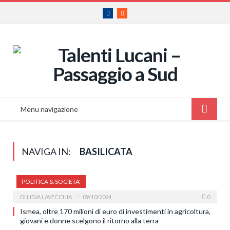
Facebook
RSS
Menu navigazione
NAVIGA IN:
BASILICATA
POLITICA & SOCIETA'
DI
LIDIA LAVECCHIA
09/10/2024
0
Ismea, oltre 170 milioni di euro di investimenti in agricoltura,
giovani e donne scelgono il ritorno alla terra