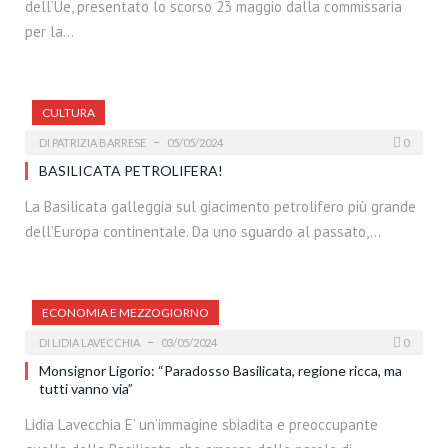
dell’Ue, presentato lo scorso 23 maggio dalla commissaria
per la…
CULTURA
DI
PATRIZIA BARRESE
05/05/2024
0
BASILICATA PETROLIFERA!
La Basilicata galleggia sul giacimento petrolifero più grande
dell’Europa continentale. Da uno sguardo al passato,…
ECONOMIA E MEZZOGIORNO
DI
LIDIA LAVECCHIA
03/05/2024
0
Monsignor Ligorio: “Paradosso Basilicata, regione ricca, ma
tutti vanno via”
Lidia Lavecchia E’ un’immagine sbiadita e preoccupante