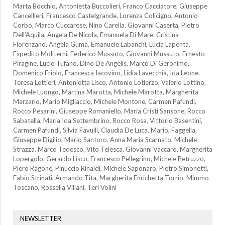
Marta Bocchio, Antonietta Buccolieri, Franco Cacciatore, Giuseppe
Cancellieri, Francesco Castelgrande, Lorenza Colicigno, Antonio
Corbo, Marco Cuccarese, Nino Carella, Giovanni Caserta, Pietro
Dell’Aquila, Angela De Nicola, Emanuela Di Mare, Cristina
Florenzano, Angela Guma, Emanuele Labanchi, Lucia Lapenta,
Espedito Moliterni, Federico Mussuto, Giovanni Mussuto, Ernesto
Piragine, Lucio Tufano, Dino De Angelis, Marco Di Geronimo,
Domenico Friolo, Francesca Iacovino, Lidia Lavecchia, Ida Leone,
Teresa Lettieri, Antonietta Lisco, Antonio Lotierzo, Valerio Lottino,
Michele Luongo, Martina Marotta, Michele Marotta, Margherita
Marzario, Mario Migliaccio, Michele Montone, Carmen Pafundi,
Rocco Pesarini, Giuseppe Romaniello, Maria Cristi Sansone, Rocco
Sabatella, Maria Ida Settembrino, Rocco Rosa, Vittorio Basentini,
Carmen Pafundi, Silvia Favulli, Claudia De Luca, Mario, Faggella,
Giuseppe Digilio, Mario Santoro, Anna Maria Scarnato, Michele
Strazza, Marco Tedesco, Vito Telesca, Giovanni Vaccaro, Margherita
Lopergolo, Gerardo Lisco, Francesco Pellegrino, Michele Petruzzo,
Piero Ragone, Pinuccio Rinaldi, Michele Saponaro, Pietro Simonetti,
Fabio Strinati, Armando Tita, Margherita Enrichetta Torrio, Mimmo
Toscano, Rossella Villani, Teri Volini
NEWSLETTER