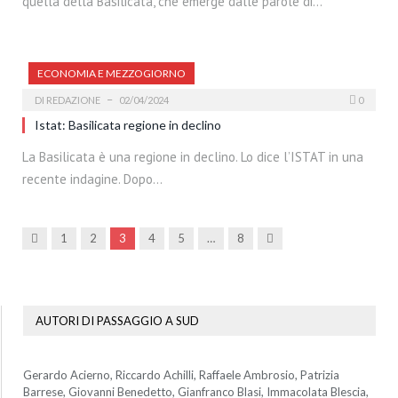
quella della Basilicata, che emerge dalle parole di…
ECONOMIA E MEZZOGIORNO
DI
REDAZIONE
02/04/2024
0
Istat: Basilicata regione in declino
La Basilicata è una regione in declino. Lo dice l’ISTAT in una
recente indagine. Dopo…
Precedenti
Prossima
1
2
3
4
5
…
8
AUTORI DI PASSAGGIO A SUD
Gerardo Acierno, Riccardo Achilli, Raffaele Ambrosio, Patrizia
Barrese, Giovanni Benedetto, Gianfranco Blasi, Immacolata Blescia,