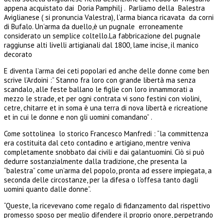
appena acquistato dai Doria Pamphilj . Parliamo della Balestra
Aviglianese ( si pronuncia Valestra), l’arma bianca ricavata da corni
di Bufalo. Un’arma da duello,è un pugnale erroneamente
considerato un semplice coltello.La fabbricazione del pugnale
raggiunse alti livelli artigianali dal 1800, lame incise, il manico
decorato
E diventa l’arma dei ceti popolari ed anche delle donne come ben
scrive l’Ardoini :” Stanno fra loro con grande libertà ma senza
scandalo, alle feste ballano le figlie con loro innammorati a
mezzo le strade, et per ogni contrata vi sono festini con violini,
cetre, chitarre et in soma è una terra di nova libertà e ricreatione
et in cui le donne e non gli uomini comandano” .
Come sottolinea lo storico Francesco Manfredi : “la committenza
era costituita dal ceto contadino e artigiano, mentre veniva
completamente snobbato dai civili e dai galantuomini. Ciò si può
dedurre sostanzialmente dalla tradizione, che presenta la
“balestra” come un’arma del popolo, pronta ad essere impiegata, a
seconda delle circostanze, per la difesa o l’offesa tanto dagli
uomini quanto dalle donne”.
“Queste, la ricevevano come regalo di fidanzamento dal rispettivo
promesso sposo per meglio difendere il proprio onore, perpetrando