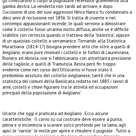
gli crivellarono il corpo di pugnalate ferendolo gravemente alla
gamba destra. La vendetta non tardò ad arrivare, e dopo
l’uccisione di uno dei suoi aggressori Ninco Nanco fu condannato a
dieci anni di reclusione nel 1856. Si tratta di cruente e nel
contempo appassionanti vicende, le quali servono a dimostrare
come il coltello fosse un’arma molto diffusa, anche se è difficile
stabilire con certezza quando si trattava della “balestra”, oppure
di un qualsiasi coltello a serramanico. Tornando alla Statistica
Murattiana (1814-17) bisogna prendere atto che oltre a quelli di
Avigliano, erano pure rinomati i coltelli e le forbici di Laurenzana,
Rionero ed Abriola, ove si fabbricavano con altrettanta precisione
delle tagliole, e quelli di Tramutola. Resta però fin troppo
evidente come nel corso dell’Ottocento vi fosse stato il
predominio assoluto del coltello aviglianese, tant’è che in una
statistica dei comuni della Basilicata redatta nel 1885 i lavori di
armi, coltelli e chiavi figurano tra le attività ed occupazioni
principali della popolazione di Avigliano”.
Un’arte che oggi è praticata ad Avigliano . Ecco alcune
caratteristiche. Il corno su cui costruire deve essere a punta,
piena e si incomincia a scavare solco profondo per la lama, agli
apici le “varole” le molle per aprire e chiudere il pugnale. Tutto a