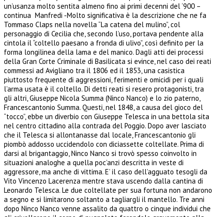
un’usanza molto sentita almeno fino ai primi decenni del ‘900 –
continua Manfredi -Molto significativa è la descrizione che ne fa
Tommaso Claps nella novella “La catena del mulino”, col
personaggio di Cecilia che, secondo l’uso, portava pendente alla
cintola il “coltello paesano a fronda di ulivo”, così definito per la
forma longilinea della lama e del manico. Dagli atti dei processi
della Gran Corte Criminale di Basilicata si evince, nel caso dei reati
commessi ad Avigliano tra il 1806 ed il 1853, una casistica
piuttosto frequente di aggressioni, ferimenti e omicidi per i quali
l’arma usata è il coltello. Di detti reati si resero protagonisti, tra
gli altri, Giuseppe Nicola Summa (Ninco Nanco) e lo zio paterno,
Francescantonio Summa. Questi, nel 1848, a causa del gioco del
“tocco”, ebbe un diverbio con Giuseppe Telesca in una bettola sita
nel centro cittadino alla contrada del Poggio. Dopo aver lasciato
che il Telesca si allontanasse dal locale, Francescantonio gli
piombò addosso uccidendolo con diciassette coltellate. Prima di
darsi al brigantaggio, Ninco Nanco si trovò spesso coinvolto in
situazioni analoghe a quella poc’anzi descritta in veste di
aggressore, ma anche di vittima. E’ il caso dell’agguato tesogli da
Vito Vincenzo Lacerenza mentre stava uscendo dalla cantina di
Leonardo Telesca. Le due coltellate per sua fortuna non andarono
a segno e si limitarono soltanto a tagliargli il mantello. Tre anni
dopo Ninco Nanco venne assalito da quattro o cinque individui che