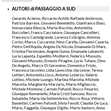
AUTORI di PASSAGGIO A SUD
Gerardo Acierno, Riccardo Achilli, Raffaele Ambrosio,
Patrizia Barrese, Giovanni Benedetto, Gianfranco Blasi,
Immacolata Blescia, Marta Bocchio, Antonietta
Buccolieri, Franco Cacciatore, Giuseppe Cancellieri,
Francesco Castelgrande, Lorenza Colicigno, Antonio
Corbo, Marco Cuccarese, Nino Carella, Giovanni Caserta,
Pietro Dell’Aquila, Angela De Nicola, Emanuela Di Mare,
Cristina Florenzano, Angela Guma, Emanuele Labanchi,
Lucia Lapenta, Espedito Moliterni, Federico Mussuto,
Giovanni Mussuto, Ernesto Piragine, Lucio Tufano, Dino
De Angelis, Marco Di Geronimo, Domenico Friolo,
Francesca Iacovino, Lidia Lavecchia, Ida Leone, Teresa
Lettieri, Antonietta Lisco, Antonio Lotierzo, Valerio
Lottino, Michele Luongo, Martina Marotta, Michele
Marotta, Margherita Marzario, Mario Migliaccio,
Michele Montone, Carmen Pafundi, Rocco Pesarini,
Giuseppe Romaniello, Maria Cristi Sansone, Rocco
Sabatella, Maria Ida Settembrino, Rocco Rosa, Vittorio
Basentini, Carmen Pafundi, Silvia Favulli, Claudia De Luca,
Mario, Faggella, Giuseppe Digilio, Mario Santoro, Anna