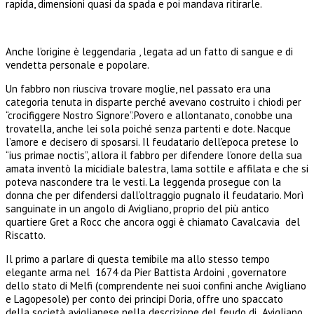
rapida, dimensioni quasi da spada e poi mandava ritirarle.
Anche l’origine è leggendaria , legata ad un fatto di sangue e di
vendetta personale e popolare.
Un fabbro non riusciva trovare moglie, nel passato era una
categoria tenuta in disparte perché avevano costruito i chiodi per
“crocifiggere Nostro Signore”.Povero e allontanato, conobbe una
trovatella, anche lei sola poiché senza partenti e dote. Nacque
l’amore e decisero di sposarsi. Il feudatario dell’epoca pretese lo
“ius primae noctis”, allora il fabbro per difendere l’onore della sua
amata inventò la micidiale balestra, lama sottile e affilata e che si
poteva nascondere tra le vesti. La leggenda prosegue con la
donna che per difendersi dall’oltraggio pugnalo il feudatario. Morì
sanguinate in un angolo di Avigliano, proprio del più antico
quartiere Gret a Rocc che ancora oggi è chiamato Cavalcavia del
Riscatto.
Il primo a parlare di questa temibile ma allo stesso tempo
elegante arma nel 1674 da Pier Battista Ardoini , governatore
dello stato di Melfi (comprendente nei suoi confini anche Avigliano
e Lagopesole) per conto dei principi Doria, offre uno spaccato
della società aviglianese nella descrizione del feudo di Avigliano