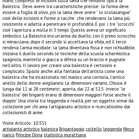
mano, compreso le incisioni sulla lama che rendono tipica la
Balestra. Deve avere tra caratteristiche precise: la forma deve
essere a foglia di olivo, poi la lama deve avere “ lo scolasangue”
cioè delle incisioni e forme a tacche che rendevano la lama più
resistente e adatta a penetrare in profondità. E poi i tre “scrocchi”
cioè l’apertura a molla in 3 tempi. Questo aveva un significato
simbolico. La Balestra era un’arma da duello, con il primo scrocchio
si minacciava, dopo il secondo si accettava la sfida, ed il terzo
rendeva l’arma micidiale: la lama diventava fissa e non richiudibile.
Iniziava il duello secondo le tecniche della scuola schermistica
spagnola, mantello o giacca a difesa su un braccio e pugnale
nell’altro. Il lavoro per creare una balestra è certosino e
complicato. Spazio anche alla fantasia dell’artista come una
balestra che ha incastonato nel manico una corniola, l’antico
anello delle donne aviglianesi. Le dimensioni variano, Chiusa, è
lunga dai 12 ai 28 centimetri; aperta, dai 22 ai 52,5. Invece “le
balestra” dei briganti erano di dimensioni maggiori forse anche il
doppio” Una storia tra leggenda e realtà, per un oggetto ormai da
collezione per chi ama l’artigianato artistico e ricercatissimo dai
collezionisti di arme.
Visite Articolo:
10.531
artigianto artistico
balestra
Brigantaggio
coltello
leggenda
Ninco
nanco
Principe Doria
statistica murattiana