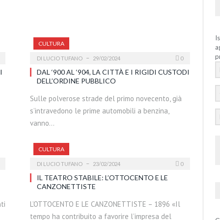
I
CULTURA
a
p
DI
LUCIO TUFANO
29/02/2024
0
I
DAL ‘900 AL ‘904, LA CITTÀ E I RIGIDI CUSTODI
DELL’ORDINE PUBBLICO
Sulle polverose strade del primo novecento, già
s’intravedono le prime automobili a benzina,
vanno…
CULTURA
DI
LUCIO TUFANO
23/02/2024
0
IL TEATRO STABILE: L’OTTOCENTO E LE
CANZONETTISTE
ti
L’OTTOCENTO E LE CANZONETTISTE – 1896 «Il
tempo ha contribuito a favorire l’impresa del