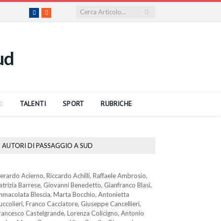
Facebook
RSS
TALENTI
SPORT
RUBRICHE
AUTORI DI PASSAGGIO A SUD
erardo Acierno, Riccardo Achilli, Raffaele Ambrosio,
atrizia Barrese, Giovanni Benedetto, Gianfranco Blasi,
mmacolata Blescia, Marta Bocchio, Antonietta
uccolieri, Franco Cacciatore, Giuseppe Cancellieri,
rancesco Castelgrande, Lorenza Colicigno, Antonio