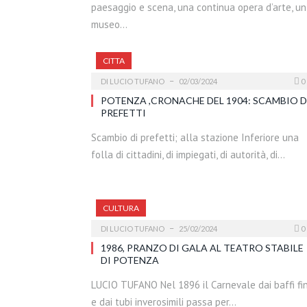
paesaggio e scena, una continua opera d’arte, un
museo…
CITTA
DI
LUCIO TUFANO
02/03/2024
0
POTENZA ,CRONACHE DEL 1904: SCAMBIO D
PREFETTI
Scambio di prefetti; alla stazione Inferiore una
folla di cittadini, di impiegati, di autorità, di…
CULTURA
DI
LUCIO TUFANO
25/02/2024
0
1986, PRANZO DI GALA AL TEATRO STABILE
DI POTENZA
LUCIO TUFANO Nel 1896 il Carnevale dai baffi fin
e dai tubi inverosimili passa per…