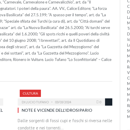
C
, “Carnevale, Carnevalone e Carnevalicchio”, art. da “Il
C
gnalatori. I poteri della paura”. AA. VV., Calice Editore; “La forza
D
uova Basilicata” del 27.5.199; “A spasso per il tempo”, art. da “La
L
 “Speciale sfilata dei Turchi (a cura di), art. da “Città domani” del
M
zar” art. da “La Nuova Basilicata” del 26.5.2000; “Ai turchi serve
T
ilicata” del 1.6.2000; “Gli spots ricchi e quelli poveri della civiltà
D
I
” del 10 giugno 2008; “I brevettari”, art. da Il Quotidiano di
L
pea degli stracci”, art. da “La Gazzetta del Mezzogiorno” del
M
i e dei sottani”, art. da “La Gazzetta del Mezzogiorno”. Lucio
M
ditore, Rionero in Vulture. Lucio Tufano "Lo Sconfittoriale" – Calice
P
R
V
C
M
M
CULTURA
M
P
DI
LUCIO TUFANO
03/03/2024
0
R
EL
NOTE E VICENDE DELL’IDROSIPARIO
S
M
Dalle sorgenti di fossi cupi e foschi si riversa nelle
condotte e nei torrenti…