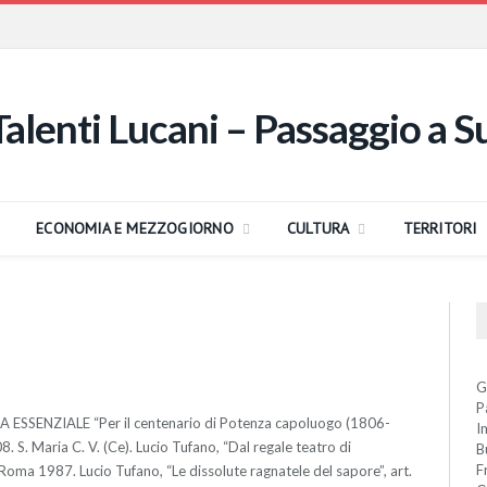
ECONOMIA E MEZZOGIORNO
CULTURA
TERRITORI
G
P
SSENZIALE “Per il centenario di Potenza capoluogo (1806-
I
. S. Maria C. V. (Ce). Lucio Tufano, “Dal regale teatro di
B
F
 Roma 1987. Lucio Tufano, “Le dissolute ragnatele del sapore”, art.