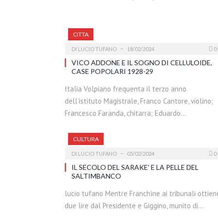
CITTA
DI
LUCIO TUFANO
18/02/2024
0
VICO ADDONE E IL SOGNO DI CELLULOIDE,
CASE POPOLARI 1928-29
Italia Volpiano frequenta il terzo anno
dell’istituto Magistrale, Franco Cantore, violino;
Francesco Faranda, chitarra; Eduardo…
CULTURA
DI
LUCIO TUFANO
05/02/2024
0
IL SECOLO DEL SARAKE’ E LA PELLE DEL
SALTIMBANCO
lucio tufano Mentre Franchìne ai tribunali ottien
due lire dal Presidente e Giggino, munito di…