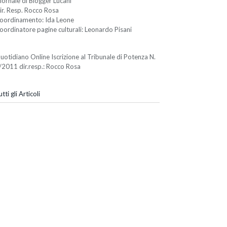
iornale di Blogger Lucani
ir. Resp. Rocco Rosa
oordinamento: Ida Leone
oordinatore pagine culturali: Leonardo Pisani
uotidiano Online Iscrizione al Tribunale di Potenza N.
/2011 dir.resp.: Rocco Rosa
tti gli Articoli