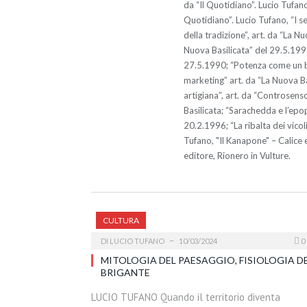
da “Il Quotidiano”. Lucio Tufano
Quotidiano”. Lucio Tufano, “I se
della tradizione”, art. da “La N
Nuova Basilicata” del 29.5.1999;
27.5.1990; “Potenza come un ba
marketing” art. da “La Nuova Bas
artigiana”, art. da “Controsenso
Basilicata; “Sarachedda e l’epo
20.2.1996; “La ribalta dei vicol
Tufano, "Il Kanapone" – Calice e
editore, Rionero in Vulture.
CULTURA
DI
LUCIO TUFANO
10/03/2024
0
MITOLOGIA DEL PAESAGGIO, FISIOLOGIA D
BRIGANTE
LUCIO TUFANO Quando il territorio diventa