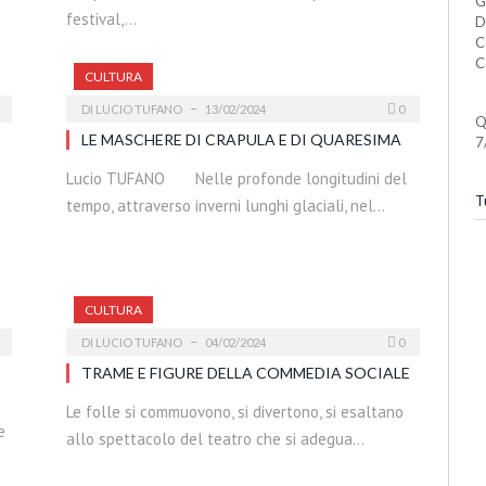
G
festival,…
D
C
C
CULTURA
DI
LUCIO TUFANO
13/02/2024
0
Q
LE MASCHERE DI CRAPULA E DI QUARESIMA
7
Lucio TUFANO Nelle profonde longitudini del
Tu
tempo, attraverso inverni lunghi glaciali, nel…
CULTURA
DI
LUCIO TUFANO
04/02/2024
0
TRAME E FIGURE DELLA COMMEDIA SOCIALE
Le folle si commuovono, si divertono, si esaltano
e
allo spettacolo del teatro che si adegua…