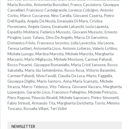
Marta Bocchio, Antonietta Buccolieri, Franco Cacciatore, Giuseppe
Cancellieri, Francesco Castelgrande, Lorenza Colicigno, Antonio
Corbo, Marco Cuccarese, Nino Carella, Giovanni Caserta, Pietro
Dell’Aquila, Angela De Nicola, Emanuela Di Mare, Cristina
Florenzano, Angela Guma, Emanuele Labanchi, Lucia Lapenta,
Espedito Moliterni, Federico Mussuto, Giovanni Mussuto, Ernesto
Piragine, Lucio Tufano, Dino De Angelis, Marco Di Geronimo,
Domenico Friolo, Francesca Iacovino, Lidia Lavecchia, Ida Leone,
Teresa Lettieri, Antonietta Lisco, Antonio Lotierzo, Valerio Lottino,
Michele Luongo, Martina Marotta, Michele Marotta, Margherita
Marzario, Mario Migliaccio, Michele Montone, Carmen Pafundi,
Rocco Pesarini, Giuseppe Romaniello, Maria Cristi Sansone, Rocco
Sabatella, Maria Ida Settembrino, Rocco Rosa, Vittorio Basentini,
Carmen Pafundi, Silvia Favulli, Claudia De Luca, Mario, Faggella,
Giuseppe Digilio, Mario Santoro, Anna Maria Scarnato, Michele
Strazza, Marco Tedesco, Vito Telesca, Giovanni Vaccaro, Margherita
Lopergolo, Gerardo Lisco, Francesco Pellegrino, Michele Petruzzo,
Piero Ragone, Pinuccio Rinaldi, Michele Saponaro, Pietro Simonetti,
Fabio Strinati, Armando Tita, Margherita Enrichetta Torrio, Mimmo
Toscano, Rossella Villani, Teri Volini
NEWSLETTER