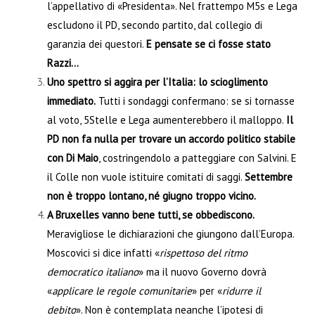
l’appellativo di «Presidenta». Nel frattempo M5s e Lega
escludono il PD, secondo partito, dal collegio di
garanzia dei questori.
E pensate se ci fosse stato
Razzi…
Uno spettro si aggira per l’Italia: lo scioglimento
immediato.
Tutti i sondaggi confermano: se si tornasse
al voto, 5Stelle e Lega aumenterebbero il malloppo.
Il
PD non fa nulla per trovare un accordo politico stabile
con Di Maio
, costringendolo a patteggiare con Salvini. E
il Colle non vuole istituire comitati di saggi.
Settembre
non è troppo lontano, né giugno troppo vicino.
A Bruxelles vanno bene tutti, se obbediscono.
Meravigliose le dichiarazioni che giungono dall’Europa.
Moscovici si dice infatti «
rispettoso del ritmo
democratico italiano
» ma il nuovo Governo dovrà
«
applicare le regole comunitarie
» per «
ridurre il
debito
». Non è contemplata neanche l’ipotesi di