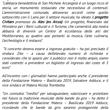
“L’abbazia benedettina di San Michele Arcangelo è un luogo ricco di
storia, un monumento restaurato che necessitava di contenuti.
L’amministrazione comunale, attraverso accordi come quello
sottoscritto con il Lams per il settore musicale, ha ideato il
progetto
Civitars
promosso da
Ales (ex Arcus)
. Un progetto, finanziato dal
Ministero per i Beni culturali e il Turismo, che consentirà alla nostra
abbazia di divenire un Centro di eccellenza delle arti del
Mediterraneo, su quattro assi portanti: la musica, l’arte culinaria,
l’archeologia e il restauro”.
“Il concerto doveva essere a ingresso gratuito – ha poi precisato il
sindaco Zito – a causa dell’elevato numero di richieste e
considerato che lo spazio per il pubblico non è molto ampio, siamo
stati costretti a prevedere un biglietto di ingresso del costo di 5
euro”.
All’incontro con i giornalisti hanno partecipato anche il presidente
della Fondazione Matera – Basilicata 2019, Salvatore Adduce, e il
vice sindaco di Matera Nicola Trombetta.
“Un connubio “inedito” per salvaguardare, valorizzare e proiettare
nel futuro la tradizione musicale delle bande da giro – ha detto il
presidente della Fondazione Matera – Basilicata 2019 Adduce,
ricordando che le bande da giro saranno protagoniste della