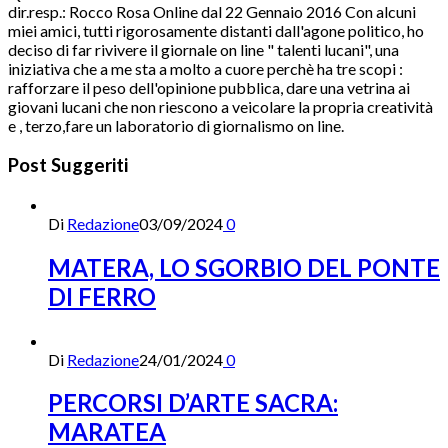
dir.resp.: Rocco Rosa Online dal 22 Gennaio 2016 Con alcuni
miei amici, tutti rigorosamente distanti dall'agone politico, ho
deciso di far rivivere il giornale on line " talenti lucani", una
iniziativa che a me sta a molto a cuore perchè ha tre scopi :
rafforzare il peso dell'opinione pubblica, dare una vetrina ai
giovani lucani che non riescono a veicolare la propria creatività
e , terzo,fare un laboratorio di giornalismo on line.
Post Suggeriti
Di
Redazione
03/09/2024
0
MATERA, LO SGORBIO DEL PONTE
DI FERRO
Di
Redazione
24/01/2024
0
PERCORSI D’ARTE SACRA:
MARATEA