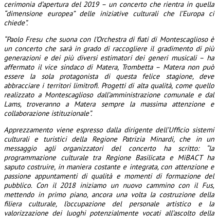
cerimonia d’apertura del 2019 – un concerto che rientra in quella
“dimensione europea” delle iniziative culturali che l’Europa ci
chiede”.
“Paolo Fresu che suona con l’Orchestra di fiati di Montescaglioso è
un concerto che sarà in grado di raccogliere il gradimento di più
generazioni e dei più diversi estimatori dei generi musicali – ha
affermato il vice sindaco di Matera, Trombetta – Matera non può
essere la sola protagonista di questa felice stagione, deve
abbracciare i territori limitrofi. Progetti di alta qualità, come quello
realizzato a Montescaglioso dall’amministrazione comunale e dal
Lams, troveranno a Matera sempre la massima attenzione e
collaborazione istituzionale”.
Apprezzamento viene espresso dalla dirigente dell’Ufficio sistemi
culturali e turistici della Regione Patrizia Minardi, che in un
messaggio agli organizzatori del concerto ha scritto: “la
programmazione culturale tra Regione Basilicata e MiBACT ha
saputo costruire, in maniera costante e integrata, con attenzione e
passione appuntamenti di qualità e momenti di formazione del
pubblico. Con il 2018 iniziamo un nuovo cammino con il Fus,
mettendo in primo piano, ancora una volta la costruzione della
filiera culturale, l’occupazione del personale artistico e la
valorizzazione dei luoghi potenzialmente vocati all’ascolto della