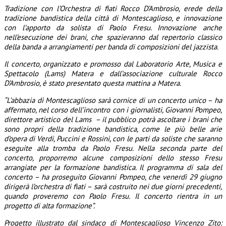
Tradizione con l’Orchestra di fiati Rocco D’Ambrosio, erede della
tradizione bandistica della città di Montescaglioso, e innovazione
con l’apporto da solista di Paolo Fresu. Innovazione anche
nell’esecuzione dei brani, che spazieranno dal repertorio classico
della banda a arrangiamenti per banda di composizioni del jazzista.
Il concerto, organizzato e promosso dal Laboratorio Arte, Musica e
Spettacolo (Lams) Matera e dall’associazione culturale Rocco
D’Ambrosio, è stato presentato questa mattina a Matera.
“L’abbazia di Montescaglioso sarà cornice di un concerto unico – ha
affermato, nel corso dell’incontro con i giornalisti, Giovanni Pompeo,
direttore artistico del Lams – il pubblico potrà ascoltare i brani che
sono propri della tradizione bandistica, come le più belle arie
d’opera di Verdi, Puccini e Rossini, con le parti da soliste che saranno
eseguite alla tromba da Paolo Fresu. Nella seconda parte del
concerto, proporremo alcune composizioni dello stesso Fresu
arrangiate per la formazione bandistica. Il programma di sala del
concerto – ha proseguito Giovanni Pompeo, che venerdì 29 giugno
dirigerà l’orchestra di fiati – sarà costruito nei due giorni precedenti,
quando proveremo con Paolo Fresu. Il concerto rientra in un
progetto di alta formazione”.
Progetto illustrato dal sindaco di Montescaglioso Vincenzo Zito: