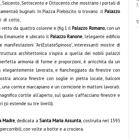
o, Seicento, Settecento e Ottocento che mostrano i portali di
7
rnamentali bugnati.
In Piazza Plebiscito si trovano il
Palazzo
i di cotto,
Tu
retto da quattro colonne e (fig.1 il
Palazzo Romano
, con un
orio Emanuele è ubicato il
Palazzo Ranone
, l’elegante edificio
 manifestazioni “ArtEstateSpinoso”, interessanti mostre di
truttura architettonica s’ispira a quella dei nobili palazzi
perfetta armonia di forme e proporzioni, è arricchita da un
ca elegantemente lavorata, e fiancheggiato da finestre con
ostra ancora finestre con soglie in pietra locale, balconi
e, una cornice marcapiano e un cornicione in mattoni lavorati.
gnifico cortile all’aperto, sul quale s’affacciano finestre e
 (si estende su tre livelli).
a Madre
, dedicata a
Santa Maria Assunta
, costruita nel 1593
percorribili, con volte a botte e a crociera.