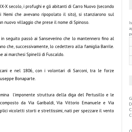
IX-X secolo, i profughi e gli abitanti di Carro Nuovo (secondo
di Nemi che avevano ripopolato il sito), si stanziarono sul
un nuovo villaggio che prese il nome di Spinoso.
I
a
p
 in seguito passò ai Sanseverino che lo mantennero fino al
ano che, successivamente, lo cedettero alla famiglia Barrile.
ine ai marchesi Spinelli di Fuscaldo.
ani e nel 1806, con i volontari di Sarconi, tra le forze
Giuseppe Bonaparte.
domina l’imponente struttura della diga del Pertusillo e le
G
 composto da Via Garibaldi, Via Vittorio Emanuele e Via
D
C
ici vicoletti storti e strettissimi, nati per spezzare il vento
C
Q