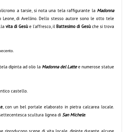
olicromo a tarsie, si nota una tela raffigurante la
Madonna
 Leone, di Avellino. Dello stesso autore sono le otto tele
lla
vita di Gesù
e l’affresco, il
Battesimo di Gesù
che si trova
uecento.
tela dipinta ad olio la
Madonna del Latte
e numerose statue
ntico castello.
le
, con un bel portale elaborato in pietra calcarea locale.
la settecentesca scultura lignea di
San Michele
.
he riproducono scene di vita locale, dipinte durante alcune