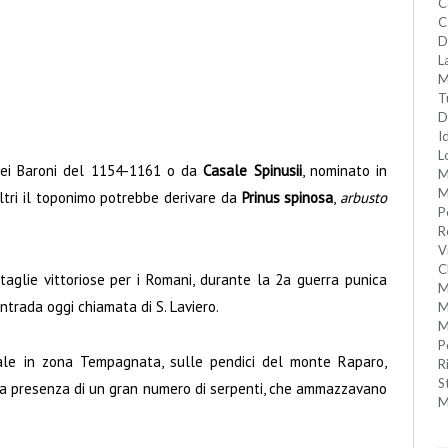
C
C
D
L
M
T
D
I
L
 dei Baroni del 1154-1161 o da
Casale Spinusii
, nominato in
M
M
ltri il toponimo potrebbe derivare da
Prinus spinosa
,
arbusto
P
R
V
C
aglie vittoriose per i Romani, durante la 2
a
guerra punica
M
ontrada oggi chiamata di S. Laviero.
M
M
P
rale in zona Tempagnata, sulle pendici del monte Raparo,
R
S
 la presenza di un gran numero di serpenti, che ammazzavano
M