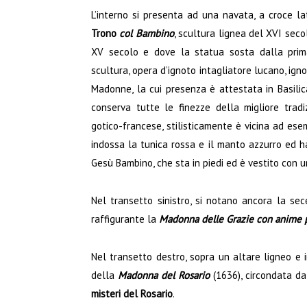
L’interno si presenta ad una navata, a croce la
Trono
col Bambino
, scultura lignea del XVI sec
XV secolo e dove la statua sosta dalla prima
scultura, opera d’ignoto intagliatore lucano, igno
Madonne, la cui presenza è attestata in Basilic
conserva tutte le finezze della migliore tradi
gotico-francese, stilisticamente è vicina ad ese
indossa la tunica rossa e il manto azzurro ed ha
Gesù Bambino, che sta in piedi ed è vestito con u
Nel transetto sinistro, si notano ancora la se
raffigurante la
Madonna delle Grazie
con anime p
Nel transetto destro, sopra un altare ligneo e i
della
Madonna del Rosario
(1636), circondata da 
misteri del Rosario
.