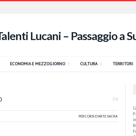
ECONOMIA E MEZZOGIORNO
CULTURA
TERRITORI
O
0
G
P
PERCORSI D'ARTE SACRA
I
B
F