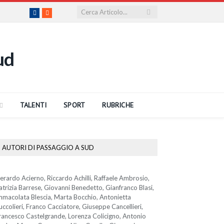
Facebook
RSS
TALENTI
SPORT
RUBRICHE
AUTORI DI PASSAGGIO A SUD
erardo Acierno, Riccardo Achilli, Raffaele Ambrosio,
atrizia Barrese, Giovanni Benedetto, Gianfranco Blasi,
mmacolata Blescia, Marta Bocchio, Antonietta
uccolieri, Franco Cacciatore, Giuseppe Cancellieri,
rancesco Castelgrande, Lorenza Colicigno, Antonio