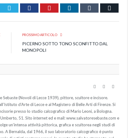
Twitter
Facebook
Pinterest
LinkedIn
Tumblr
Email
E
PROSSIMO ARTICOLO
I
PICERNO SOTTO TONO SCONFITTO DAL
O
MONOPOLI
Website
Facebook
LinkedIn
baste (Novoli di Lecce 1939), pittore, scultore e incisore.
l’Istituto d’Arte di Lecce e al Magistero di Belle Arti di Firenze. Si
incisorie presso lo studio calcografico di Mario Leoni, a Bologna.
 Umberto, 51. Sito internet ed e mail: www.salvatoresebaste.com e
e un’intensa attività pittorica, grafica e scultorea negli studi di
o. A Bernalda, dal 1966, il suo laboratorio calcografico è punto