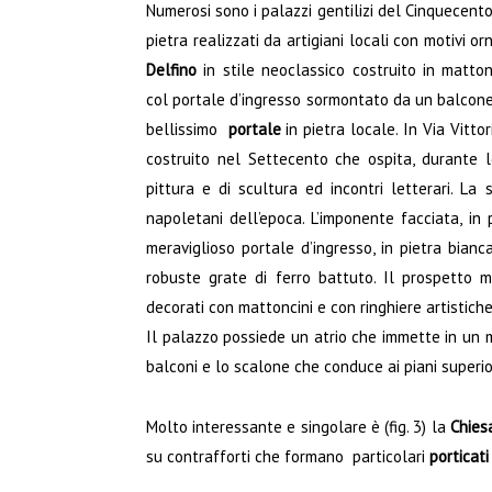
Numerosi sono i palazzi gentilizi del Cinquecent
pietra realizzati da artigiani locali con motivi o
Delfino
in stile neoclassico costruito in matton
col portale d’ingresso sormontato da un balcone 
bellissimo
portale
in pietra locale. In Via Vitt
costruito nel Settecento che ospita, durante le
pittura e di scultura ed incontri letterari.
La s
napoletani dell’epoca. L’imponente facciata, in 
meraviglioso portale d’ingresso, in pietra bian
robuste grate di ferro battuto. Il prospetto m
decorati con mattoncini e con ringhiere artistich
Il palazzo possiede un atrio che immette in un ma
balconi e lo scalone che conduce ai piani superiori
Molto interessante e singolare è (fig. 3) la
Chies
su contrafforti che formano particolari
porticati