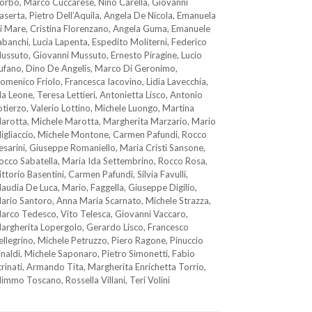
orbo, Marco Cuccarese, Nino Carella, Giovanni
aserta, Pietro Dell’Aquila, Angela De Nicola, Emanuela
i Mare, Cristina Florenzano, Angela Guma, Emanuele
abanchi, Lucia Lapenta, Espedito Moliterni, Federico
ussuto, Giovanni Mussuto, Ernesto Piragine, Lucio
ufano, Dino De Angelis, Marco Di Geronimo,
omenico Friolo, Francesca Iacovino, Lidia Lavecchia,
da Leone, Teresa Lettieri, Antonietta Lisco, Antonio
otierzo, Valerio Lottino, Michele Luongo, Martina
arotta, Michele Marotta, Margherita Marzario, Mario
igliaccio, Michele Montone, Carmen Pafundi, Rocco
esarini, Giuseppe Romaniello, Maria Cristi Sansone,
occo Sabatella, Maria Ida Settembrino, Rocco Rosa,
ittorio Basentini, Carmen Pafundi, Silvia Favulli,
laudia De Luca, Mario, Faggella, Giuseppe Digilio,
ario Santoro, Anna Maria Scarnato, Michele Strazza,
arco Tedesco, Vito Telesca, Giovanni Vaccaro,
argherita Lopergolo, Gerardo Lisco, Francesco
ellegrino, Michele Petruzzo, Piero Ragone, Pinuccio
inaldi, Michele Saponaro, Pietro Simonetti, Fabio
trinati, Armando Tita, Margherita Enrichetta Torrio,
immo Toscano, Rossella Villani, Teri Volini