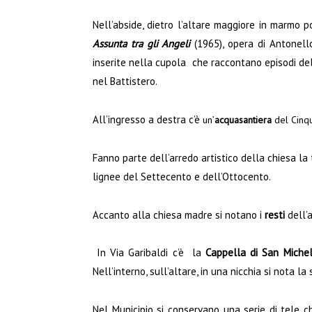
Nell’abside, dietro l’altare maggiore in marmo p
Assunta tra gli Angeli
(1965), opera di Antonello
inserite nella cupola che raccontano episodi de
nel Battistero.
All’ingresso a destra c’è
un’
acquasantiera
del Cinq
Fanno parte dell’arredo artistico della chiesa la 
lignee del Settecento e dell’Ottocento.
Accanto alla chiesa madre si notano i
resti
dell’a
In Via Garibaldi c’è la
Cappella di San Miche
Nell’interno, sull’altare, in una nicchia si nota 
Nel Municipio si conservano una serie di tele c