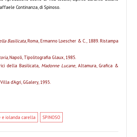
ffaele Continanza, di Spinoso.
lla Basilicata
, Roma, Ermanno Loescher & C., 1889. Ristampa
toria,
Napoli, Tipolitografia Glaux, 1985.
ici della Basilicata
, Madonne Lucane
, Altamura, Grafica &
illa d’Agri, GGalery, 1993.
 e iolanda carella
SPINOSO