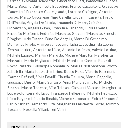
Barrese, Giovanni Benedetto, Gianfranco Blasi, Immacolata Blescia,
Marta Bocchio, Antonietta Buccolieri, Franco Cacciatore, Giuseppe
Cancellieri, Francesco Castelgrande, Lorenza Colicigno, Antonio
Corbo, Marco Cuccarese, Nino Carella, Giovanni Caserta, Pietro
Dell’Aquila, Angela De Nicola, Emanuela Di Mare, Cristina
Florenzano, Angela Guma, Emanuele Labanchi, Lucia Lapenta,
Espedito Moliterni, Federico Mussuto, Giovanni Mussuto, Ernesto
Piragine, Lucio Tufano, Dino De Angelis, Marco Di Geronimo,
Domenico Friolo, Francesca Iacovino, Lidia Lavecchia, Ida Leone,
Teresa Lettieri, Antonietta Lisco, Antonio Lotierzo, Valerio Lottino,
Michele Luongo, Martina Marotta, Michele Marotta, Margherita
Marzario, Mario Migliaccio, Michele Montone, Carmen Pafundi,
Rocco Pesarini, Giuseppe Romaniello, Maria Cristi Sansone, Rocco
Sabatella, Maria Ida Settembrino, Rocco Rosa, Vittorio Basentini,
Carmen Pafundi, Silvia Favulli, Claudia De Luca, Mario, Faggella,
Giuseppe Digilio, Mario Santoro, Anna Maria Scarnato, Michele
Strazza, Marco Tedesco, Vito Telesca, Giovanni Vaccaro, Margherita
Lopergolo, Gerardo Lisco, Francesco Pellegrino, Michele Petruzzo,
Piero Ragone, Pinuccio Rinaldi, Michele Saponaro, Pietro Simonetti,
Fabio Strinati, Armando Tita, Margherita Enrichetta Torrio, Mimmo
Toscano, Rossella Villani, Teri Volini
NEWSLETTER