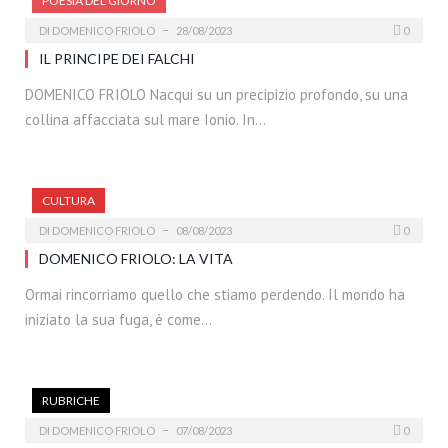
POESIA DEL GIORNO
DI
DOMENICO FRIOLO
28/08/2023
0
IL PRINCIPE DEI FALCHI
DOMENICO FRIOLO Nacqui su un precipizio profondo, su una
collina affacciata sul mare Ionio. In…
CULTURA
DI
DOMENICO FRIOLO
08/08/2023
0
DOMENICO FRIOLO: LA VITA
Ormai rincorriamo quello che stiamo perdendo. Il mondo ha
iniziato la sua fuga, è come…
RUBRICHE
DI
DOMENICO FRIOLO
07/08/2023
0