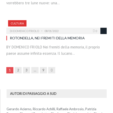
vorrebbero tre lune nuove: una…
CULTURA
DI
DOMENICO FRIOLO
08/01/2022
0
ROTONDELLA, NEI FREMITI DELLA MEMORIA
BY DOMENICO FRIOLO Nei fremiti della memoria, il proprio
paese assume infinita essenza. Il lucano…
Prossima
1
2
3
…
9
AUTORI DI PASSAGGIO A SUD
Gerardo Acierno, Riccardo Achilli, Raffaele Ambrosio, Patrizia