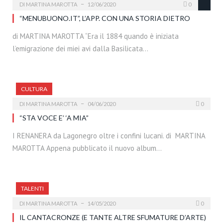
DI
MARTINA MAROTTA
12/06/2020
0
“MENUBUONO.IT”, L’APP. CON UNA STORIA DIETRO
di MARTINA MAROTTA “Era il 1884 quando è iniziata
l’emigrazione dei miei avi dalla Basilicata…
CULTURA
DI
MARTINA MAROTTA
04/06/2020
0
“STA VOCE E’ ‘A MIA”
I RENANERA da Lagonegro oltre i confini lucani. di MARTINA
MAROTTA Appena pubblicato il nuovo album…
TALENTI
DI
MARTINA MAROTTA
14/05/2020
0
IL CANTACRONZE (E TANTE ALTRE SFUMATURE D’ARTE)