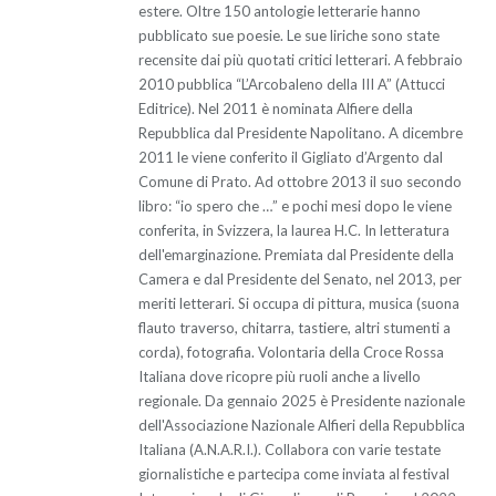
estere. Oltre 150 antologie letterarie hanno
pubblicato sue poesie. Le sue liriche sono state
recensite dai più quotati critici letterari. A febbraio
2010 pubblica “L’Arcobaleno della III A” (Attucci
Editrice). Nel 2011 è nominata Alfiere della
Repubblica dal Presidente Napolitano. A dicembre
2011 le viene conferito il Gigliato d’Argento dal
Comune di Prato. Ad ottobre 2013 il suo secondo
libro: “io spero che …” e pochi mesi dopo le viene
conferita, in Svizzera, la laurea H.C. In letteratura
dell'emarginazione. Premiata dal Presidente della
Camera e dal Presidente del Senato, nel 2013, per
meriti letterari. Si occupa di pittura, musica (suona
flauto traverso, chitarra, tastiere, altri stumenti a
corda), fotografia. Volontaria della Croce Rossa
Italiana dove ricopre più ruoli anche a livello
regionale. Da gennaio 2025 è Presidente nazionale
dell'Associazione Nazionale Alfieri della Repubblica
Italiana (A.N.A.R.I.). Collabora con varie testate
giornalistiche e partecipa come inviata al festival