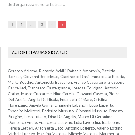
dell’organizzazione artistica…
Precedenti
1
…
3
4
5
AUTORI DI PASSAGGIO A SUD
Gerardo Acierno, Riccardo Achilli, Raffaele Ambrosio, Patrizia
Barrese, Giovanni Benedetto, Gianfranco Blasi, Immacolata Blescia,
Marta Bocchio, Antonietta Buccolieri, Franco Cacciatore, Giuseppe
Cancellieri, Francesco Castelgrande, Lorenza Colicigno, Antonio
Corbo, Marco Cuccarese, Nino Carella, Giovanni Caserta, Pietro
Dell’Aquila, Angela De Nicola, Emanuela Di Mare, Cristina
Florenzano, Angela Guma, Emanuele Labanchi, Lucia Lapenta,
Espedito Moliterni, Federico Mussuto, Giovanni Mussuto, Ernesto
Piragine, Lucio Tufano, Dino De Angelis, Marco Di Geronimo,
Domenico Friolo, Francesca Iacovino, Lidia Lavecchia, Ida Leone,
Teresa Lettieri, Antonietta Lisco, Antonio Lotierzo, Valerio Lottino,
Michele Luongo, Martina Marotta, Michele Marotta, Margherita