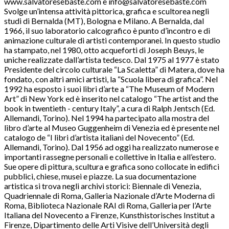
www.salvatoresebaste.com e info@salvatoresebaste.com
Svolge un’intensa attività pittorica, grafica e scultorea negli
studi di Bernalda (MT), Bologna e Milano. A Bernalda, dal
1966, il suo laboratorio calcografico è punto d’incontro e di
animazione culturale di artisti contemporanei. In questo studio
ha stampato, nel 1980, otto acqueforti di Joseph Beuys, le
uniche realizzate dall’artista tedesco. Dal 1975 al 1977 è stato
Presidente del circolo culturale “La Scaletta” di Matera, dove ha
fondato, con altri amici artisti, la “Scuola libera di grafica”. Nel
1992 ha esposto i suoi libri d’arte a “The Museum of Modern
Art” di New York ed è inserito nel catalogo “The artist and the
book in twentieth - century Italy”, a cura di Ralph Jentsch (Ed.
Allemandi, Torino). Nel 1994 ha partecipato alla mostra del
libro d’arte al Museo Guggenheim di Venezia ed è presente nel
catalogo de “I libri d’artista italiani del Novecento” (Ed.
Allemandi, Torino). Dal 1956 ad oggi ha realizzato numerose e
importanti rassegne personali e collettive in Italia e all’estero.
Sue opere di pittura, scultura e grafica sono collocate in edifici
pubblici, chiese, musei e piazze. La sua documentazione
artistica si trova negli archivi storici: Biennale di Venezia,
Quadriennale di Roma, Galleria Nazionale d’Arte Moderna di
Roma, Biblioteca Nazionale RAI di Roma, Galleria per l’Arte
Italiana del Novecento a Firenze, Kunsthistorisches Institut a
Firenze, Dipartimento delle Arti Visive dell’Università degli