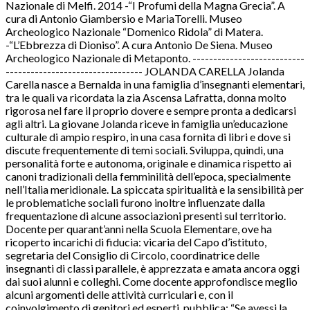
Nazionale di Melfi. 2014 -“I Profumi della Magna Grecia”. A
cura di Antonio Giambersio e MariaTorelli. Museo
Archeologico Nazionale “Domenico Ridola” di Matera.
-“L’Ebbrezza di Dioniso”. A cura Antonio De Siena. Museo
Archeologico Nazionale di Metaponto. ---------------------------
--------------------------------- JOLANDA CARELLA Jolanda
Carella nasce a Bernalda in una famiglia d’insegnanti elementari,
tra le quali va ricordata la zia Ascensa Lafratta, donna molto
rigorosa nel fare il proprio dovere e sempre pronta a dedicarsi
agli altri. La giovane Jolanda riceve in famiglia un’educazione
culturale di ampio respiro, in una casa fornita di libri e dove si
discute frequentemente di temi sociali. Sviluppa, quindi, una
personalità forte e autonoma, originale e dinamica rispetto ai
canoni tradizionali della femminilità dell’epoca, specialmente
nell’Italia meridionale. La spiccata spiritualità e la sensibilità per
le problematiche sociali furono inoltre influenzate dalla
frequentazione di alcune associazioni presenti sul territorio.
Docente per quarant’anni nella Scuola Elementare, ove ha
ricoperto incarichi di fiducia: vicaria del Capo d’istituto,
segretaria del Consiglio di Circolo, coordinatrice delle
insegnanti di classi parallele, è apprezzata e amata ancora oggi
dai suoi alunni e colleghi. Come docente approfondisce meglio
alcuni argomenti delle attività curriculari e, con il
coinvolgimento di genitori ed esperti, pubblica: “Se avessi la