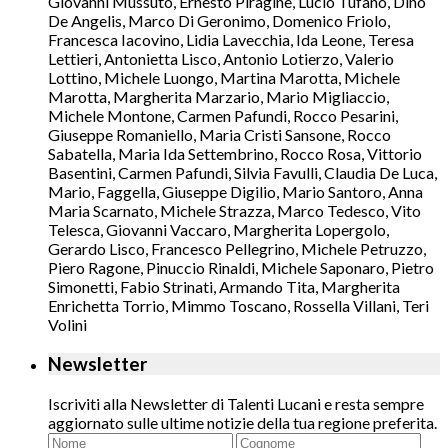
Giovanni Mussuto, Ernesto Piragine, Lucio Tufano, Dino
De Angelis, Marco Di Geronimo, Domenico Friolo,
Francesca Iacovino, Lidia Lavecchia, Ida Leone, Teresa
Lettieri, Antonietta Lisco, Antonio Lotierzo, Valerio
Lottino, Michele Luongo, Martina Marotta, Michele
Marotta, Margherita Marzario, Mario Migliaccio,
Michele Montone, Carmen Pafundi, Rocco Pesarini,
Giuseppe Romaniello, Maria Cristi Sansone, Rocco
Sabatella, Maria Ida Settembrino, Rocco Rosa, Vittorio
Basentini, Carmen Pafundi, Silvia Favulli, Claudia De Luca,
Mario, Faggella, Giuseppe Digilio, Mario Santoro, Anna
Maria Scarnato, Michele Strazza, Marco Tedesco, Vito
Telesca, Giovanni Vaccaro, Margherita Lopergolo,
Gerardo Lisco, Francesco Pellegrino, Michele Petruzzo,
Piero Ragone, Pinuccio Rinaldi, Michele Saponaro, Pietro
Simonetti, Fabio Strinati, Armando Tita, Margherita
Enrichetta Torrio, Mimmo Toscano, Rossella Villani, Teri
Volini
Newsletter
Iscriviti alla Newsletter di Talenti Lucani e resta sempre
aggiornato sulle ultime notizie della tua regione preferita.