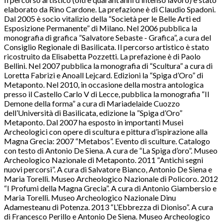
elaborato da Rino Cardone. La prefazione è di Claudio Spadoni.
Dal 2005 è socio vitalizio della “Società per le Belle Arti ed
Esposizione Permanente” di Milano. Nel 2006 pubblica la
monografia di grafica ”Salvatore Sebaste - Grafica”, a cura del
Consiglio Regionale di Basilicata. Il percorso artistico è stato
ricostruito da Elisabetta Pozzetti. La prefazione è di Paolo
Bellini. Nel 2007 pubblica la monografia di “Scultura” a cura di
Loretta Fabrizi e Anoall Lejcard. Edizioni la “Spiga d’Oro” di
Metaponto. Nel 2010, in occasione della mostra antologica
presso il Castello Carlo V di Lecce, pubblica la monografia “Il
Demone della forma” a cura di Mariadelaide Cuozzo
dell’Università di Basilicata, edizione la ”Spiga d’Oro”
Metaponto. Dal 2007 ha esposto in importanti Musei
Archeologici con opere di scultura e pittura d’ispirazione alla
Magna Grecia: 2007 “Metabos”. Evento di sculture. Catalogo
con testo di Antonio De Siena. A cura de “La Spiga d’oro”. Museo
Archeologico Nazionale di Metaponto. 2011 “Antichi segni
nuovi percorsi”. A cura di Salvatore Bianco, Antonio De Siena e
Maria Torelli. Museo Archeologico Nazionale di Policoro. 2012
“I Profumi della Magna Grecia”. A cura di Antonio Giambersio e
Maria Torelli. Museo Archeologico Nazionale Dinu
Adamesteanu di Potenza. 2013 “L’Ebbrezza di Dioniso”. A cura
di Francesco Perillo e Antonio De Siena. Museo Archeologico