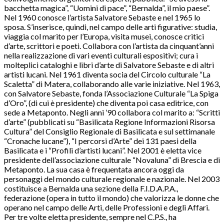
bacchetta magica”, “Uomini di pace”, “Bernalda”, il mio paese”.
Nel 1960 conosce l’artista Salvatore Sebaste e nel 1965 lo
sposa. S’inserisce, quindi, nel campo delle arti figurative: studia,
viaggia col marito per l’Europa, visita musei, conosce critici
d’arte, scrittori e poeti. Collabora con l’artista da cinquant’anni
nella realizzazione di vari eventi culturali espositivi; cura i
molteplici cataloghi e libri d’arte di Salvatore Sebaste e di altri
artisti lucani. Nel 1961 diventa socia del Circolo culturale “La
Scaletta” di Matera, collaborando alle varie iniziative. Nel 1963,
con Salvatore Sebaste, fonda l’Associazione Culturale “La Spiga
d’Oro”, (di cui è presidente) che diventa poi casa editrice, con
sede a Metaponto. Negli anni ’90 collabora col marito a: “Scritti
d’arte” (pubblicati su “Basilicata Regione Informazioni Risorsa
Cultura” del Consiglio Regionale di Basilicata e sul settimanale
“Cronache lucane”), “I percorsi d’Arte” dei 131 paesi della
Basilicata e i “Profili d’artisti lucani”. Nel 2001 è eletta vice
presidente dell’associazione culturale “Novaluna” di Brescia e di
Metaponto. La sua casa è frequentata ancora oggi da
personaggi del mondo culturale regionale e nazionale. Nel 2003
costituisce a Bernalda una sezione della F.I.D.A.P.A.,
federazione (opera in tutto il mondo) che valorizza le donne che
operano nel campo delle Arti, delle Professioni e degli Affari.
Per tre volte eletta presidente, sempre nel C.P.S., ha