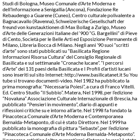
Studi di Bologna, Museo Comunale d’Arte Moderna e
dell’Informazione a Senigallia (Ancona), Fondazione Re
Rebaudengo a Guarene (Cuneo), Centro culturale polivalente a
Bagnacavallo (Ravenna), Schweizerische Gesellschaft der
freund von kunstauktionen di Max Bollag a Zurigo, Museo
d’Arte delle Generazioni Italiane del ‘900 “G. Bargellini” di Pieve
di Cento, Società per le Belle Arti ed Esposizione Permanente di
Milano, Libreria Bocca di Milano. Negli anni ’90 suoi “scritti
d’arte” sono stati pubblicati su “Basilicata Regione
Informazioni Risorsa Cultura” del Consiglio Regionale di
Basilicata e sul settimanale “Cronache lucane”. “I percorsi
d’Arte” dei 131 paesi della Basilicata e I Profili d’artisti lucani
sono inseriti sul sito Internet: http://www.basilicatanet.it Su You
tube si trovano documenti-video. Nel 1982 ha pubblicato la
prima monografia: “Necessaria Poiesi”, a cura di Franco Vitelli.
Ed. Centro Studio “Il Subbio”. Matera, Nel 1998, per l’edizione
“Novaluna” Associazione Culturale Internazionale di Brescia, ha
pubblicato “Pensieri in movimento”, diario di appunti e
riflessioni critiche su e intorno all’arte. Nel 1998 fa fondato la
Pinacoteca Comunale d’Arte Moderna e Contemporanea
Bernalda-Metaponto, di cui è stato Direttore. Nel 1999 ha
pubblicato la monografia di pittura “Sebaste”, per l’edizione
“Pinacoteca Comunale d’Arte Moderna Bernalda-Metaponto”.
Il percorso artistico (oltre quarant’anni d’intenso lavoro) è stato