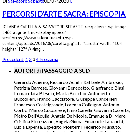
Di
Salvatore Sebaste
08/07/2020
0
PERCORSI D’ARTE SACRA: EPISCOPIA
IOLANDA CARELLA & SALVATORE SEBASTE <img class=”wp-image-
5466 alignleft no-display appear”
src=”https://www.talentilucani.it/wp-
content/uploads/2016/06/carella.jpg” alt=”carella” width=”104″
height=”127″ /><img…
Precedenti
1
2
3
4
Prossima
AUTORI di PASSAGGIO A SUD
Gerardo Acierno, Riccardo Achilli, Raffaele Ambrosio,
Patrizia Barrese, Giovanni Benedetto, Gianfranco Blasi,
Immacolata Blescia, Marta Bocchio, Antonietta
Buccolieri, Franco Cacciatore, Giuseppe Cancellieri,
Francesco Castelgrande, Lorenza Colicigno, Antonio
Corbo, Marco Cuccarese, Nino Carella, Giovanni Caserta,
Pietro Dell’Aquila, Angela De Nicola, Emanuela Di Mare,
Cristina Florenzano, Angela Guma, Emanuele Labanchi,
Lucia Lapenta, Espedito Moliterni, Federico Mussuto,