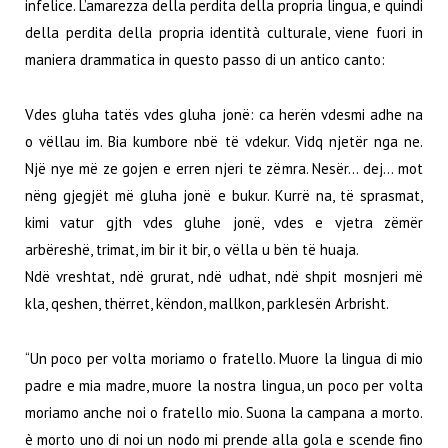
infelice. L’amarezza della perdita della propria lingua, e quindi
della perdita della propria identità culturale, viene fuori in
maniera drammatica in questo passo di un antico canto:
Vdes gluha tatës vdes gluha jonë: ca herën vdesmi adhe na
o vëllau im. Bia kumbore nbë të vdekur. Vidq njetër nga ne.
Një nye më ze gojen e erren njeri te zëmra. Nesër… dej… mot
nëng gjegjët më gluha jonë e bukur. Kurrë na, të sprasmat,
kimi vatur gjth vdes gluhe jonë, vdes e vjetra zëmër
arbëreshë, trimat, im bir it bir, o vëlla u bën të huaja.
Ndë vreshtat, ndë grurat, ndë udhat, ndë shpit mosnjeri më
kla, qeshen, thërret, këndon, mallkon, parklesën Arbrisht.
“Un poco per volta moriamo o fratello. Muore la lingua di mio
padre e mia madre, muore la nostra lingua, un poco per volta
moriamo anche noi o fratello mio. Suona la campana a morto.
è morto uno di noi un nodo mi prende alla gola e scende fino