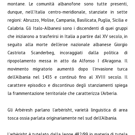
montane. Le comunità albanofone sono tutte presenti,
dunque, nell’Italia centro-meridionale, stanziate in sette
regioni: Abruzzo, Molise, Campania, Basilicata, Puglia, Sicilia e
Calabria. Gli Italo-Albanesi sono i discendenti di quei gruppi
che iniziarono a trasferirsi in Italia a partire dal XV secolo, in
seguito alla morte dell’eroe nazionale albanese Giorgio
Castriota Scanderbeg, incoraggiati dalla politica di
ripopolamento messa in atto da Alfonso I d’Aragona. Il
movimento migratorio aumentò dopo l’invasione turca
dell’Albania nel 1435 e continuò fino al XVIII secolo. Il
carattere episodico e discontinuo degli stanziamenti spiega
la frammentazione territoriale che caratterizza l’Arberìa.
Gli Arbëresh parlano l’arbërisht, varietà linguistica di area
tosca ossia parlata originariamente nel sud dell’Albania.
L’arbërisht è tutelato dalla legge 482/99 in materia di tutela