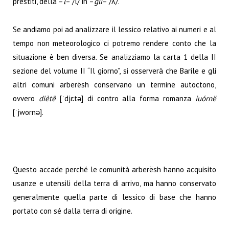
prestiti, della –
l
– /l/ in –
gli
– /ʎ/.
Se andiamo poi ad analizzare il lessico relativo ai numeri e al
tempo non meteorologico ci potremo rendere conto che la
situazione è ben diversa. Se analizziamo la carta 1 della II
sezione del volume II “Il giorno”, si osserverà che Barile e gli
altri comuni arberësh conservano un termine autoctono,
ovvero
diètë
[ˈdjɛtə] di contro alla forma romanza
iuórnë
[ˈjwornə].
Questo accade perché le comunità arberësh hanno acquisito
usanze e utensili della terra di arrivo, ma hanno conservato
generalmente quella parte di lessico di base che hanno
portato con sé dalla terra di origine.