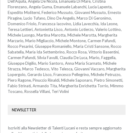
Dell’Aquila, Angela De Nicola, Emanuela Di Mare, Cristina
Florenzano, Angela Guma, Emanuele Labanchi, Lucia Lapenta,
Espedito Moliterni, Federico Mussuto, Giovanni Mussuto, Ernesto
Piragine, Lucio Tufano, Dino De Angelis, Marco Di Geronimo,
Domenico Friolo, Francesca Iacovino, Lidia Lavecchia, Ida Leone,
Teresa Lettieri, Antonietta Lisco, Antonio Lotierzo, Valerio Lottino,
Michele Luongo, Martina Marotta, Michele Marotta, Margherita
Marzario, Mario Migliaccio, Michele Montone, Carmen Pafundi,
Rocco Pesarini, Giuseppe Romaniello, Maria Cristi Sansone, Rocco
Sabatella, Maria Ida Settembrino, Rocco Rosa, Vittorio Basentini,
Carmen Pafundi, Silvia Favulli, Claudia De Luca, Mario, Faggella,
Giuseppe Digilio, Mario Santoro, Anna Maria Scarnato, Michele
Strazza, Marco Tedesco, Vito Telesca, Giovanni Vaccaro, Margherita
Lopergolo, Gerardo Lisco, Francesco Pellegrino, Michele Petruzzo,
Piero Ragone, Pinuccio Rinaldi, Michele Saponaro, Pietro Simonetti,
Fabio Strinati, Armando Tita, Margherita Enrichetta Torrio, Mimmo
Toscano, Rossella Villani, Teri Volini
NEWSLETTER
Iscriviti alla Newsletter di Talenti Lucani e resta sempre aggiornato