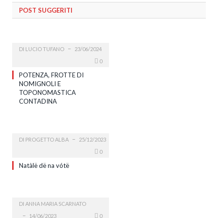
POST SUGGERITI
DI
LUCIO TUFANO
23/06/2024
0
POTENZA, FROTTE DI
NOMIGNOLI E
TOPONOMASTICA
CONTADINA
DI
PROGETTO ALBA
25/12/2023
0
Natàlë dë na vótë
DI
ANNA MARIA SCARNATO
14/06/2023
0