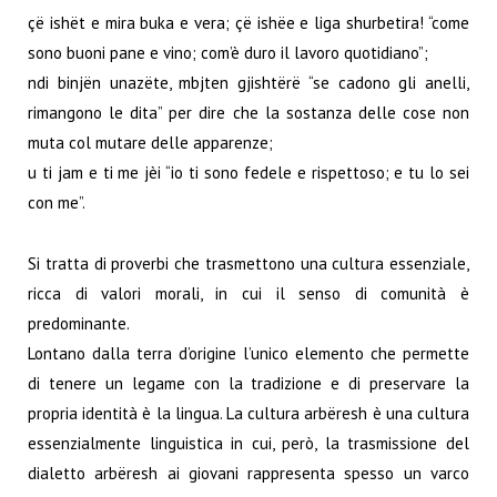
çë ishët e mira buka e vera; çë ishëe e liga shurbetira! “come
sono buoni pane e vino; com’è duro il lavoro quotidiano”;
ndi binjën unazëte, mbjten gjishtërë “se cadono gli anelli,
rimangono le dita” per dire che la sostanza delle cose non
muta col mutare delle apparenze;
u ti jam e ti me jèi “io ti sono fedele e rispettoso; e tu lo sei
con me”.
Si tratta di proverbi che trasmettono una cultura essenziale,
ricca di valori morali, in cui il senso di comunità è
predominante.
Lontano dalla terra d’origine l’unico elemento che permette
di tenere un legame con la tradizione e di preservare la
propria identità è la lingua. La cultura arbëresh è una cultura
essenzialmente linguistica in cui, però, la trasmissione del
dialetto arbëresh ai giovani rappresenta spesso un varco