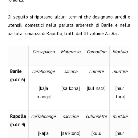
Di seguito si riportano alcuni termini che designano arredi e
utensili domestici nella parlata arberësh di Barile e nella
parlata romanza di Rapolla, tratti dal III volume A.L.Ba.:
Cassapanca
Materasso
Comodino
Mortaio
Barile
cašabbàngë
sacòna
culnète
murtàrë
(p.d.r. 6)
[kaʃa
[saˈkɔna]
[kulˈnɛtɛ]
[mur
ˈb:angə]
ˈtarə]
Rapolla
caššabbàngë
saccónë
culunnèttë
murtàlë
(p.d.r. 4)
[kaʃ:a
[saˈk:onə]
[kulu
[mur