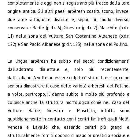
completamente e oggi non si registrano più tracce della loro
origine antica. Gli altri paesi arbëresh costituiscono, invece,
due aree alloglotte distinte e, seppur in modo diverso,
conservate: Barile (p.d.r. 6), Ginestra (p.d.r. 7), Maschito (p.d.r.
11) nella zona del Vulture, San Costantino Albanese (p.d.r.
122) e San Paolo Albanese (p.d.r. 123) nella zona del Pollino.
La lingua arbëresh ha subito nei secoli condizionamenti
dall’adstrato dialettale e, solo più recentemente,
dall’italiano. A volte ad essere colpito è stato il lessico, come
sembra dimostrare il caso delle varietà arbëresh del Pollino,
a volte, purtroppo, il danno subito è molto più profondo e
colpisce anche la struttura morfologica come nel caso del
Vulture. Barile, Ginestra e Maschito, infatti, sono
quotidianamente in contatto con i centri limitrofi quali Melfi,
Venosa e Lavello che, essendo centri più grandi e
strutturalmente forniti, godono di maggior prestigio sociale e