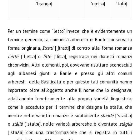
ˈb:angə]
ˈn:ɛt:ə]
ˈtalə]
Per un termine come “letto”, invece, che è evidentemente un
termine generico, la comunità arbëresh di Barile conserva la
forma originaria,
štra:ti
[ˈʃtra:ti] di contro alla forma romanza
liéttë
[ˈljet:ə] o
lìttë
[ˈlit:ə], registrata nei dialetti romanzi
circonvicini. Altri elementi, poi, dovevano risultare sconosciuti
agli albanesi giunti a Barile e presso gli altri comuni
arberësh della Basilicata e per questo tali comunità hanno
importato oltre all’oggetto anche il nome che lo designava,
adattandolo foneticamente alla propria varietà linguistica,
come è accaduto per il termine che designa la stalla, che
mentre nelle varietà romanze è solitamente
stàddë
[ˈstad:ə]
o
stàllë
[ˈstal:ə], nelle varietà arbereshe è diventato
stàglia
[ˈstaʎa] con una trasformazione che si registra in tutti i