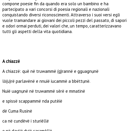
compone poesie fin da quando era solo un bambino e ha
partecipato a vari concorsi di poesia regionali e nazionali
conquistando diversi riconoscimenti. Attraverso i suoi versi egli
vuole tramandare ai giovani dei piccoli pezzi del passato, di sapori
e odori ormai perduti, dei valori che, un tempo, caratterizzavano
tutti gli aspetti della vita quotidiana.
A chiazzë
A chiazzë: què në truwammë (g)rannë e gguagnụnë
lò(u)rë parlavënë e nnuië iucammë a bbëttụnë.
Nuië uagnụnë në truwammë sèrë e mmatinë
e spissë scappammë nda putèië
dë Cuma Rusinë
ca në cundèvë i sturièllë
e në davijë duië caramèllë.