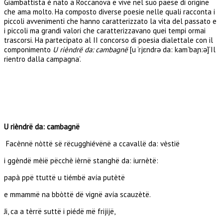
Giambattista è nato a Roccanova e vive nel suo paese di origine
che ama molto. Ha composto diverse poesie nelle quali racconta i
piccoli avvenimenti che hanno caratterizzato la vita del passato e
i piccoli ma grandi valori che caratterizzavano quei tempi ormai
trascorsi. Ha partecipato al II concorso di poesia dialettale con il
componimento
U rièndrë da: cambagnë
[u ‘rjɛndrə da: kam’baɲ:ə]‘Il
rientro dalla campagna’.
U rièndrë da: cambagnë
Facènnë nòttë së rëcugghiévënë a ccavallë da: vèstië
i ggèndë mèië pëcchè ièrnë stanghë da: iurnètë:
papà ppë ttuttë u tiémbë avía putètë
e mmammë na bbòttë dë vignë avía scauzètë.
Ji, ca a tèrrë suttë i piédë më frijijë,