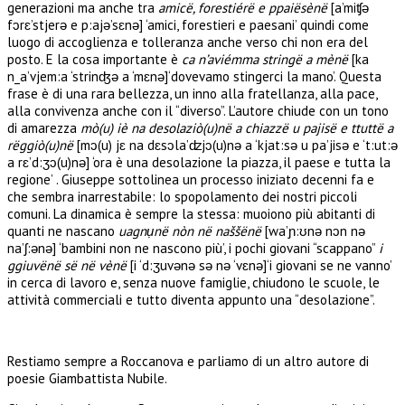
generazioni ma anche tra
amicë, forestiérë e ppaiësènë
[a’miʧə
fɔrɛ’stjerə e p:ajə’sɛnə] ‘amici, forestieri e paesani’ quindi come
luogo di accoglienza e tolleranza anche verso chi non era del
posto. E la cosa importante è
ca n’aviémma stringë a mènë
[ka
n_a’vjem:a ‘strinʤə a ‘mɛnə]‘dovevamo stingerci la mano’. Questa
frase è di una rara bellezza, un inno alla fratellanza, alla pace,
alla convivenza anche con il “diverso”. L’autore chiude con un tono
di amarezza
mò(u) iè na desolaziò(u)në a chiazzë u pajisë e ttuttë a
rëggiò(u)në
[mɔ(u) jɛ na dɛsɔla’ʣjɔ(u)nə a ‘kjat:sə u pa’jisə e ‘t:ut:ə
a rɛ’d:ʒɔ(u)nə] ‘ora è una desolazione la piazza, il paese e tutta la
regione’ . Giuseppe sottolinea un processo iniziato decenni fa e
che sembra inarrestabile: lo spopolamento dei nostri piccoli
comuni. La dinamica è sempre la stessa: muoiono più abitanti di
quanti ne nascano
uagnụnë nòn në naššënë
[wa’ɲ:ʊnə nɔn nə
na’ʃ:ənə] ‘bambini non ne nascono più’, i pochi giovani “scappano”
i
ggiuvënë së në vènë
[i ‘d:ʒuvənə sə nə ‘vɛnə]‘i giovani se ne vanno’
in cerca di lavoro e, senza nuove famiglie, chiudono le scuole, le
attività commerciali e tutto diventa appunto una “desolazione”.
Restiamo sempre a Roccanova e parliamo di un altro autore di
poesie Giambattista Nubile.