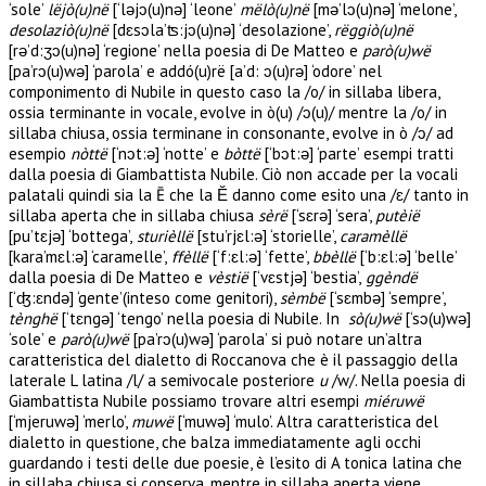
‘sole’
lëjò(u)në
[‘ləjɔ(u)nə] ‘leone’
mëlò(u)në
[mə’lɔ(u)nə] ‘melone’,
desolaziò(u)në
[dɛsɔla’ʦ:jɔ(u)nə] ‘desolazione’,
rëggiò(u)në
[rə’d:ʒɔ(u)nə] ‘regione’ nella poesia di De Matteo e
parò(u)wë
[pa’rɔ(u)wə] ‘parola’ e addó(u)rë [a’d: ɔ(u)rə] ‘odore’ nel
componimento di Nubile in questo caso la /o/ in sillaba libera,
ossia terminante in vocale, evolve in ò(u) /ɔ(u)/ mentre la /o/ in
sillaba chiusa, ossia terminane in consonante, evolve in ò /ɔ/ ad
esempio
nòttë
[‘nɔt:ə] ‘notte’ e
bòttë
[‘bɔt:ə] ‘parte’ esempi tratti
dalla poesia di Giambattista Nubile. Ciò non accade per la vocali
palatali quindi sia la Ē che la Ĕ danno come esito una /ɛ/ tanto in
sillaba aperta che in sillaba chiusa
sèrë
[‘sɛrə] ‘sera’,
putèië
[pu’tɛjə] ‘bottega’,
sturièllë
[stu’rjɛl:ə] ‘storielle’,
caramèllë
[kara’mɛl:ə] ‘caramelle’,
ffèllë
[‘f:ɛl:ə] ‘fette’,
bbèllë
[‘b:ɛl:ə] ‘belle’
dalla poesia di De Matteo e
vèstië
[‘vɛstjə] ‘bestia’,
ggèndë
[‘ʤ:ɛndə] ‘gente’(inteso come genitori),
sèmbë
[‘sɛmbə] ‘sempre’,
tènghë
[‘tɛngə] ‘tengo’ nella poesia di Nubile. In
sò(u)wë
[‘sɔ(u)wə]
‘sole’ e
parò(u)wë
[pa’rɔ(u)wə] ‘parola’ si può notare un’altra
caratteristica del dialetto di Roccanova che è il passaggio della
laterale L latina /l/ a semivocale posteriore
u
/w/. Nella poesia di
Giambattista Nubile possiamo trovare altri esempi
miéruwë
[‘mjeruwə] ‘merlo’,
muwë
[‘muwə] ‘mulo’. Altra caratteristica del
dialetto in questione, che balza immediatamente agli occhi
guardando i testi delle due poesie, è l’esito di A tonica latina che
in sillaba chiusa si conserva, mentre in sillaba aperta viene