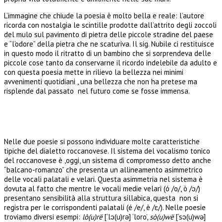
L’immagine che chiude la poesia è molto bella e reale: l’autore
ricorda con nostalgia le scintille prodotte dall’attrito degli zoccoli
del mulo sul pavimento di pietra delle piccole stradine del paese
e “l’odore” della pietra che ne scaturiva. Il sig. Nubile ci restituisce
in questo modo il ritratto di un bambino che si sorprendeva delle
piccole cose tanto da conservarne il ricordo indelebile da adulto e
con questa poesia mette in rilievo la bellezza nei minimi
avvenimenti quotidiani , una bellezza che non ha pretese ma
risplende dal passato nel futuro come se fosse immensa.
Nelle due poesie si possono individuare molte caratteristiche
tipiche del dialetto roccanovese. Il sistema del vocalismo tonico
del roccanovese è ,oggi, un sistema di compromesso detto anche
“balcano-romanzo” che presenta un allineamento asimmetrico
delle vocali palatali e velari. Questa asimmetria nel sistema è
dovuta al fatto che mentre le vocali medie velari (ó /o/, ò /ɔ/)
presentano sensibilità alla struttura sillabica, questa non si
registra per le corrispondenti palatali (é /e/, è /ɛ/). Nelle poesie
troviamo diversi esempi:
lò(u)rë
[‘lɔ(u)rə] ‘loro’,
sò(u)wë
[‘sɔ(u)wə]