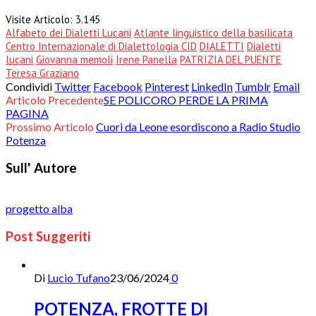
Visite Articolo:
3.145
Alfabeto dei Dialetti Lucani
Atlante linguistico della basilicata
Centro Internazionale di Dialettologia CID
DIALETTI
Dialetti
lucani
Giovanna memoli
Irene Panella
PATRIZIA DEL PUENTE
Teresa Graziano
Condividi
Twitter
Facebook
Pinterest
LinkedIn
Tumblr
Email
Articolo Precedente
SE POLICORO PERDE LA PRIMA
PAGINA
Prossimo Articolo
Cuori da Leone esordiscono a Radio Studio
Potenza
Sull' Autore
progetto alba
Post Suggeriti
Di
Lucio Tufano
23/06/2024
0
POTENZA, FROTTE DI