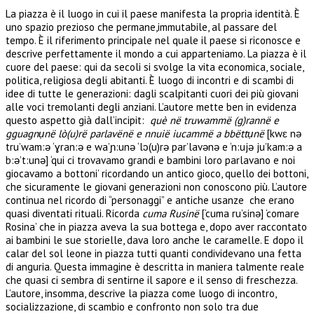
La piazza è il luogo in cui il paese manifesta la propria identità. È
uno spazio prezioso che permane,immutabile, al passare del
tempo. È il riferimento principale nel quale il paese si riconosce e
descrive perfettamente il mondo a cui apparteniamo. La piazza è il
cuore del paese: qui da secoli si svolge la vita economica, sociale,
politica, religiosa degli abitanti. È luogo di incontri e di scambi di
idee di tutte le generazioni: dagli scalpitanti cuori dei più giovani
alle voci tremolanti degli anziani. L’autore mette ben in evidenza
questo aspetto già dall’incipit:
què në truwammë (g)rannë e
gguagnụnë lò(u)rë parlavënë e nnuië iucammë a bbëttụnë
[kwɛ nə
tru’wam:ə ‘ɣran:ə e wa’ɲ:unə ‘lɔ(u)rə par’lavənə e ‘n:ujə ju’kam:ə a
b:ə’t:unə] ‘qui ci trovavamo grandi e bambini loro parlavano e noi
giocavamo a bottoni’ ricordando un antico gioco, quello dei bottoni,
che sicuramente le giovani generazioni non conoscono più. L’autore
continua nel ricordo di “personaggi” e antiche usanze che erano
quasi diventati rituali. Ricorda
cuma Rusinë
[‘cuma ru’sinə] ‘comare
Rosina’ che in piazza aveva la sua bottega e, dopo aver raccontato
ai bambini le sue storielle, dava loro anche le caramelle. E dopo il
calar del sol leone in piazza tutti quanti condividevano una fetta
di anguria. Questa immagine è descritta in maniera talmente reale
che quasi ci sembra di sentirne il sapore e il senso di freschezza.
L’autore, insomma, descrive la piazza come luogo di incontro,
socializzazione, di scambio e confronto non solo tra due