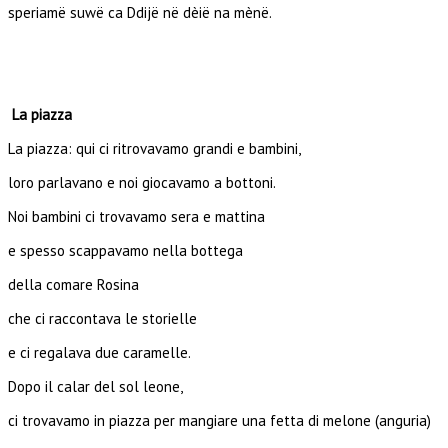
speriamë suwë ca Ddijë në dèië na mènë.
La piazza
La piazza: qui ci ritrovavamo grandi e bambini,
loro parlavano e noi giocavamo a bottoni.
Noi bambini ci trovavamo sera e mattina
e spesso scappavamo nella bottega
della comare Rosina
che ci raccontava le storielle
e ci regalava due caramelle.
Dopo il calar del sol leone,
ci trovavamo in piazza per mangiare una fetta di melone (anguria)