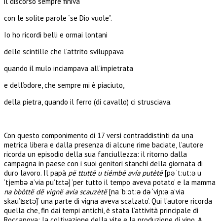
il discorso sempre finiva
con le solite parole “se Dio vuole”.
Io ho ricordi belli e ormai lontani
delle scintille che l’attrito sviluppava
quando il mulo inciampava all’impietrata
e dell’odore, che sempre mi è piaciuto,
della pietra, quando il ferro (di cavallo) ci strusciava.
Con questo componimento di 17 versi contraddistinti da una
metrica libera e dalla presenza di alcune rime baciate, l’autore
ricorda un episodio della sua fanciullezza: il ritorno dalla
campagna in paese con i suoi genitori stanchi della giornata di
duro lavoro. Il papà
pë ttuttë u tiémbë avía putètë
[pə ‘t:ut:ə u
‘tjembə a’via pu’tɛtə] ‘per tutto il tempo aveva potato’ e la mamma
na bbòttë dë vignë avía scauzètë
[na ‘b:ɔt:ə də ‘viɲ:ə a’via
skau’ʦɛtə]‘ una parte di vigna aveva scalzato’. Qui l’autore ricorda
quella che, fin dai tempi antichi, è stata l’attività principale di
Roccanova: la coltivazione della vite e la produzione di vino. A