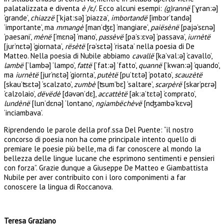
palatalizzata e diventa
è
/ɛ/. Ecco alcuni esempi:
(g)rannë
[‘ɣran:ə]
‘grande’,
chiazzë
[‘kjat:sə] ‘piazza’,
imbortandë
[imbɔr’tandə]
‘importante’, ma
mmangè
[man’ʤɛ] ‘mangiare’,
paiësènë
[pajə’sɛnə]
‘paesani’,
mènë
[‘mɛnə] ‘mano’,
passèvë
[pa’s:ɛvə] ‘passava’,
iurnètë
[jur’nɛtə] ‘giornata’,
rësètë
[rə’sɛtə] ‘risata’ nella poesia di De
Matteo. Nella poesia di Nubile abbiamo
cavallë
[ka’val:ə] ‘cavallo’,
lambë
[‘lambə] ‘lampo’,
fattë
[‘fat:ə] ‘fatto’,
quannë
[‘kwan:ə] ‘quando’,
ma
iurnètë
[jur’nɛtə] ‘giornta’,
putètë
[pu’tɛtə] ‘potato’,
scauzètë
[skau’ʦɛtə] ‘scalzato’,
zumbè
[ʦum’bɛ] ‘saltare’,
scarpèrë
[skar’pɛrə]
‘calzolaio’,
dëvëdè
[dəvən’dɛ],
accattètë
[ak:a’tɛtə] ‘comprato’,
lundènë
[lun’dɛnə] ‘lontano’,
ngiambëchèvë
[nʤambə’kɛvə]
‘inciambava’.
Riprendendo le parole della prof.ssa Del Puente: “il nostro
concorso di poesia non ha come principale intento quello di
premiare le poesie più belle, ma di far conoscere al mondo la
bellezza delle lingue lucane che esprimono sentimenti e pensieri
con forza”. Grazie dunque a Giuseppe De Matteo e Giambattista
Nubile per aver contribuito con i loro componimenti a far
conoscere la lingua di Roccanova.
Teresa Graziano