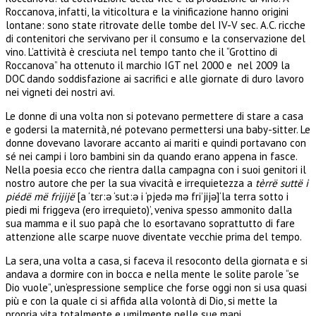
Roccanova, infatti, la viticoltura e la vinificazione hanno origini
lontane: sono state ritrovate delle tombe del IV-V sec. A.C. ricche
di contenitori che servivano per il consumo e la conservazione del
vino. L’attività è cresciuta nel tempo tanto che il “Grottino di
Roccanova” ha ottenuto il marchio IGT nel 2000 e nel 2009 la
DOC dando soddisfazione ai sacrifici e alle giornate di duro lavoro
nei vigneti dei nostri avi.
Le donne di una volta non si potevano permettere di stare a casa
e godersi la maternità, né potevano permettersi una baby-sitter. Le
donne dovevano lavorare accanto ai mariti e quindi portavano con
sé nei campi i loro bambini sin da quando erano appena in fasce.
Nella poesia ecco che rientra dalla campagna con i suoi genitori il
nostro autore che per la sua vivacità e irrequietezza a
tèrrë suttë i
piédë më frijijë
[a ‘tɛr:ə ‘sut:ə i ‘pjedə mə fri’jijə]‘la terra sotto i
piedi mi friggeva (ero irrequieto)’, veniva spesso ammonito dalla
sua mamma e il suo papà che lo esortavano soprattutto di fare
attenzione alle scarpe nuove diventate vecchie prima del tempo.
La sera, una volta a casa, si faceva il resoconto della giornata e si
andava a dormire con in bocca e nella mente le solite parole “se
Dio vuole”, un’espressione semplice che forse oggi non si usa quasi
più e con la quale ci si affida alla volontà di Dio, si mette la
propria vita totalmente e umilmente nelle sue mani.