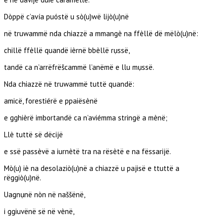
Dòppë c’avía puóstë u sò(u)wë lijò(u)në
në truwammë nda chiazzë a mmangè na ffèllë dë mëlò(u)në:
chillë ffèllë quandë ièrnë bbèllë rụssë,
tandë ca n’arrëfrëšcammë l’anëmë e llu mụssë.
Nda chiazzë në truwammë tuttë quandë:
amicë, forestiérë e ppaiësènë
e gghièrë imbortandë ca n’aviémma stringë a mènë;
Llè tuttë së dëcijë
e ssë passèvë a iurnètë tra na rësètë e na fëssarijë.
Mò(u) iè na desolaziò(u)në a chiazzë u pajisë e ttuttë a
rëggiò(u)në.
Uagnụnë nòn në naššënë,
i ggiuvënë së në vènë,