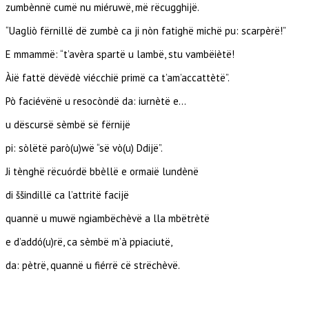
zumbènnë cumë nu miéruwë, më rëcugghijë.
“Uagliò fërnillë dë zumbè ca ji nòn fatighë michë pu: scarpèrë!”
E mmammë: “t’avèra spartë u lambë, stu vambëiètë!
Àië fattë dëvëdè viécchië primë ca t’am’accattètë”.
Pò faciévënë u resocòndë da: iurnètë e…
u dëscursë sèmbë së fërnijë
pi: sòlëtë parò(u)wë “së vò(u) Ddijë”.
Ji tènghë rëcuórdë bbèllë e ormaië lundènë
di ššindillë ca l’attritë facijë
quannë u muwë ngiambëchèvë a lla mbëtrètë
e d’addó(u)rë, ca sèmbë m’à ppiaciutë,
da: pètrë, quannë u fiérrë cë strëchèvë.