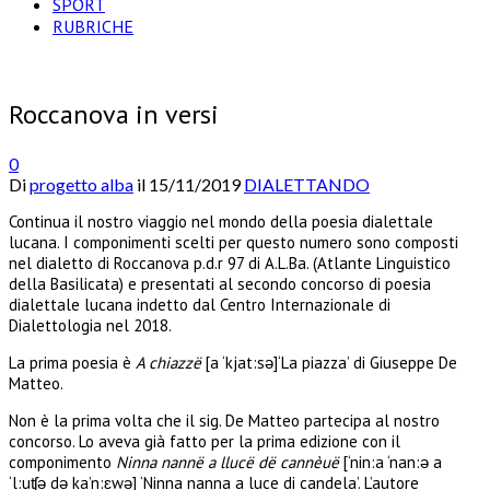
SPORT
RUBRICHE
Roccanova in versi
0
Di
progetto alba
il
15/11/2019
DIALETTANDO
Continua il nostro viaggio nel mondo della poesia dialettale
lucana. I componimenti scelti per questo numero sono composti
nel dialetto di Roccanova p.d.r 97 di A.L.Ba. (Atlante Linguistico
della Basilicata) e presentati al secondo concorso di poesia
dialettale lucana indetto dal Centro Internazionale di
Dialettologia nel 2018.
La prima poesia è
A chiazzë
[a ‘kjat:sə]‘La piazza’ di Giuseppe De
Matteo.
Non è la prima volta che il sig. De Matteo partecipa al nostro
concorso. Lo aveva già fatto per la prima edizione con il
componimento
Ninna nannë a llucë dë cannèuë
[‘nin:a ‘nan:ə a
‘l:uʧə də ka’n:ɛwə] ‘Ninna nanna a luce di candela’. L’autore