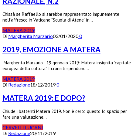
RAZIONALE, N.2
Chissà se Raffaello si sarebbe rappresentato impunemente
nell’affresco in Vaticano “Scuola di Atene” in…
MATERA 2019
Di
Margherita Marzario
03/01/2020
0
2019, EMOZIONE A MATERA
Margherita Marzario 19 gennaio 2019: Matera insignita “capitale
europea della cultura”. I cronisti spendono…
MATERA 2019
Di
Redazione
18/12/2019
0
MATERA 2019: E DOPO?
Chiude i battenti Matera 2019. Non è certo questo lo spazio per
fare una valutazione…
CERVELLI LUCANI
Di
Redazione
20/11/2019