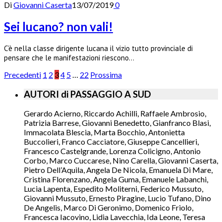
Di
Giovanni Caserta
13/07/2019
0
Sei lucano? non vali!
C’è nella classe dirigente lucana il vizio tutto provinciale di
pensare che le manifestazioni riescono…
Precedenti
1
2
3
4
5
…
22
Prossima
AUTORI di PASSAGGIO A SUD
Gerardo Acierno, Riccardo Achilli, Raffaele Ambrosio,
Patrizia Barrese, Giovanni Benedetto, Gianfranco Blasi,
Immacolata Blescia, Marta Bocchio, Antonietta
Buccolieri, Franco Cacciatore, Giuseppe Cancellieri,
Francesco Castelgrande, Lorenza Colicigno, Antonio
Corbo, Marco Cuccarese, Nino Carella, Giovanni Caserta,
Pietro Dell’Aquila, Angela De Nicola, Emanuela Di Mare,
Cristina Florenzano, Angela Guma, Emanuele Labanchi,
Lucia Lapenta, Espedito Moliterni, Federico Mussuto,
Giovanni Mussuto, Ernesto Piragine, Lucio Tufano, Dino
De Angelis, Marco Di Geronimo, Domenico Friolo,
Francesca Iacovino, Lidia Lavecchia, Ida Leone, Teresa