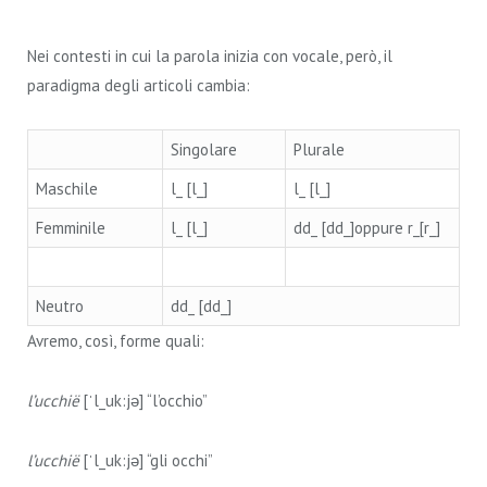
Nei contesti in cui la parola inizia con vocale, però, il
paradigma degli articoli cambia:
Singolare
Plurale
Maschile
l_ [l_]
l_ [l_]
Femminile
l_ [l_]
dd_ [dd_]oppure r_[r_]
Neutro
dd_ [dd_]
Avremo, così, forme quali:
l’ucchië
[ˈl_uk:jə] “l’occhio”
l’ucchië
[ˈl_uk:jə] “gli occhi”