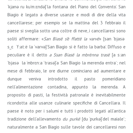
‘kjanǝ ru ku’m:ɛndǝ]‘la fontana del Piano del Convento’. San
Biagio è legato a diverse usanze e modi di dire della vita
cancellarese; per esempio se la mattina del 3 febbraio il
paese si sveglia sotto una coltre di neve, i cancellaresi sono
soliti affermare: «
San Biasë
s’è ffattë la varvë
» [san ‘bjasǝ
s_ɛ ‘f:at:ë la ‘varvǝ]‘San Biagio si è fatto la barba’. Diffuso e
peculiare è il detto
a Ssan Biasë la mbrènna trasë
[a s:an
‘bjasǝ la ‘mbrɛn:a ‘trasǝ]‘a San Biagio la merenda entra’; nel
mese di febbraio, le ore diurne cominciano ad aumentare e
dunque veniva introdotto il pasto pomeridiano
nell’alimentazione contadina, appunto la merenda. A
proposito di pasti, la festività patronale è inevitabilmente
ricondotta alle usanze culinarie specifiche di Cancellara. Il
paese è noto per i salumi e tutti i prodotti legati all’antica
tradizione dell’allevamento
du purkë
[du ‘purkǝ]‘del maiale’;
naturalmente a San Biagio sulle tavole dei cancellaresi non