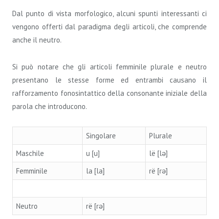
Dal punto di vista morfologico, alcuni spunti interessanti ci
vengono offerti dal paradigma degli articoli, che comprende
anche il neutro.
Si può notare che gli articoli femminile plurale e neutro
presentano le stesse forme ed entrambi causano il
rafforzamento fonosintattico della consonante iniziale della
parola che introducono.
Singolare
Plurale
Maschile
u [u]
lë [lə]
Femminile
la [la]
rë [rə]
Neutro
rë [rə]