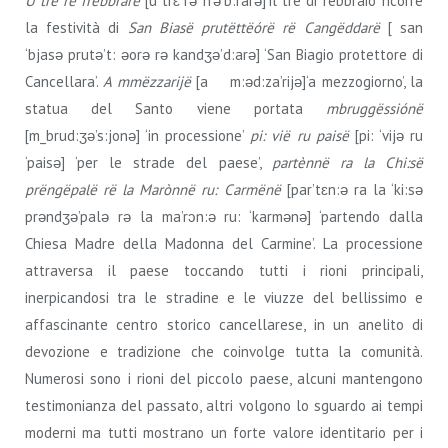
U trè r
ë frëbbrarë
[u trɛ rǝ frǝ’b:rarǝ]‘il tre di febbraio’ ricorre
la festività di
San Biasë prutëttëórë rë Cangëddarë
[ san
‘bjasǝ prutǝ’t: ǝorǝ rǝ kandʒǝ’d:arǝ] ‘San Biagio protettore di
Cancellara’.
A mmëzzarijë
[a m:ǝd:za’rijǝ]‘a mezzogiorno’, la
statua del Santo viene portata
mbruggëssiónë
[m_brud:ʒǝ’s:jonǝ] ‘in processione’
pi: vië ru paisë
[pi: ‘vijǝ ru
‘paisǝ] ‘per le strade del paese’,
partènnë ra la Chi:së
prëngëpalë
rë la Marònnë ru: Carmënë
[par’tɛn:ǝ ra la ‘ki:sǝ
prǝndʒǝ’palǝ rǝ la ma’rɔn:ǝ ru: ‘karmǝnǝ] ‘partendo dalla
Chiesa Madre della Madonna del Carmine’. La processione
attraversa il paese toccando tutti i rioni principali,
inerpicandosi tra le stradine e le viuzze del bellissimo e
affascinante centro storico cancellarese, in un anelito di
devozione e tradizione che coinvolge tutta la comunità.
Numerosi sono i rioni del piccolo paese, alcuni mantengono
testimonianza del passato, altri volgono lo sguardo ai tempi
moderni ma tutti mostrano un forte valore identitario per i