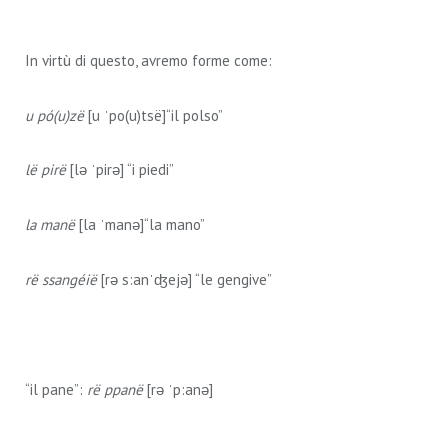
In virtù di questo, avremo forme come:
u pó(u)zë
[u ˈpo(u)tsë]“il polso”
lë pirë
[lə ˈpirə] “i piedi”
la manë
[la ˈmanə]“la mano”
rë ssangéië
[rə s:anˈʤejə] “le gengive”
“il pane”:
rë ppanë
[rə ˈp:anə]