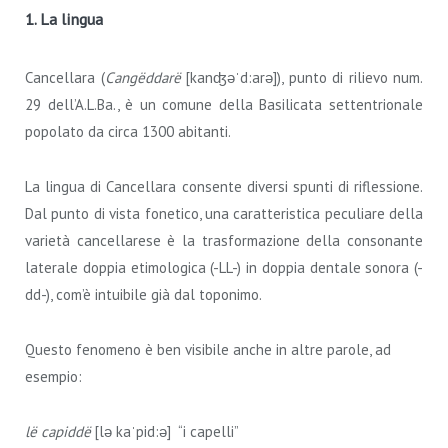
1. La lingua
Cancellara (
Cangëddarë
[kanʤəˈd:arə]), punto di rilievo num.
29 dell’A.L.Ba., è un comune della Basilicata settentrionale
popolato da circa 1300 abitanti.
La lingua di Cancellara consente diversi spunti di riflessione.
Dal punto di vista fonetico, una caratteristica peculiare della
varietà cancellarese è la trasformazione della consonante
laterale doppia etimologica (-LL-) in doppia dentale sonora (-
dd-), com’è intuibile già dal toponimo.
Questo fenomeno è ben visibile anche in altre parole, ad
esempio:
lë capiddë
[lə kaˈpid:ə] “i capelli”