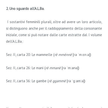
2. Uno sguardo all’A.L.Ba.
I sostantivi femminili plurali, oltre ad avere un loro articolo,
si distinguono anche per il raddoppiamento della consonante
iniziale, come si può notare dalle carte estratte dal I volume
dell’A.L.Ba.:
Sez. II, carta 20: Le mammelle (
rë mmènnë
[rə ˈm:ɛn:ə])
Sez. II, carta 26: Le mani (
rë mmanë
[rə ˈm:anə])
Sez. II, carta 36: Le gambe (
rë ggammë
[rə ˈg:am:ə])