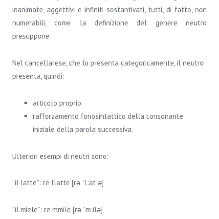
inanimate, aggettivi e infiniti sostantivati, tutti, di fatto, non
numerabili, come la definizione del genere neutro
presuppone.
Nel cancellarese, che lo presenta categoricamente, il neutro
presenta, quindi:
articolo proprio
rafforzamento fonosintattico della consonante
iniziale della parola successiva.
Ulteriori esempi di neutri sono:
“il latte”: rë llattë [rə ˈl:at:ə]
“il miele”: rë mmilë [rə ˈm:ilə]