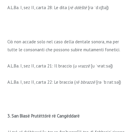
A.L.Ba. I, sez II, carta 28: Le dita (
rë ddèštë
[rə ˈd:ɛʃtə])
Ciò non accade solo nel caso della dentale sonora, ma per
tutte le consonanti che possono subire mutamenti fonetici.
A.L.Ba. I, sez II, carta 21: Il braccio (
u vrazzë
[u ˈvrat:sə])
A.L.Ba. I, sez II, carta 22: Le braccia (
rë bbrazzë
[rə ˈb:rat:sə])
3. San Bias
ë
Prut
ëttórë rë Cangëddarë