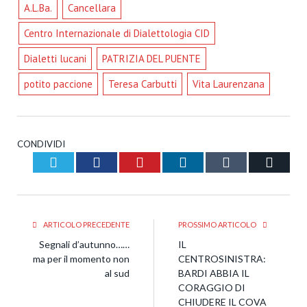
A.L.Ba.
Cancellara
Centro Internazionale di Dialettologia CID
Dialetti lucani
PATRIZIA DEL PUENTE
potito paccione
Teresa Carbutti
Vita Laurenzana
CONDIVIDI
Twitter
Facebook
Pinterest
LinkedIn
Tumblr
Email
ARTICOLO PRECEDENTE
PROSSIMO ARTICOLO
Segnali d’autunno……
IL
ma per il momento non
CENTROSINISTRA:
al sud
BARDI ABBIA IL
CORAGGIO DI
CHIUDERE IL COVA