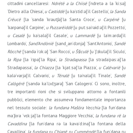
cittadini cancellaresi:
Ndrétë a la Chiisë
[‘ndretǝ a la ‘ki:sǝ]
‘Dietro alla Chiesa’,
u Castiddë
[u ka’stid:ǝ]‘il Castello’,
la Sanda
Crëucë
[la ‘sanda ‘krǝutʃǝ]‘la Santa Croce’,
u Carpënë
[u
‘karpǝnǝ]‘il Carpine’,
u Puzzarëiddë
[u put:sa’rǝid:ǝ]‘il Pozzetto’,
u Casalë
[u ka’salǝ]‘il Casale’,
u Lammardë
[u la’m:ardǝ]‘il
Lombardo’,
Sand’Andònië
[sand_an’dɔnjǝ] ‘Sant’Antonio’,
Sandë
Ròcchë
[‘sandǝ ‘rɔk:ǝ] ‘San Rocco’,
u Ššịculë
[u ‘ʃ:ɪkulǝ]‘il Siculo’,
la Rịpa
[la ‘rɪpa]‘la Ripa’,
la Stradapassa
[la strada’pas:a]‘la
Stradapassa’,
la Chiazza
[la ‘kjat:sa]‘la Piazza’,
u Calëvarië
[u
kalǝ’varjǝ]‘il Calvario’,
u Tënalë
[u tǝ’nalǝ]‘il Tinale’,
Sandë
Calògërë
[‘sandǝ ka’lɔdʒǝrǝ] ‘San Calogero’. Ci sono, inoltre,
tre importanti rioni che si sviluppano attorno a fontanili
pubblici, elemento che assumeva fondamentale importanza
nel tessuto sociale:
la fundana Mašóra Vecchia
[la fun’dana
ma’ʃora ‘vɛk:ja]‘la fontana Maggiore Vecchia’,
la fundana rë la
Cavaddina
[la fun’dana rǝ la kava’d:ina]‘la fontana della
Cavallina’,
la fundana ru Chianë ru Cummèndë
[la fun’dana ru