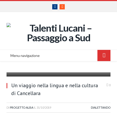
Facebook
RSS
Menu navigazione
Cancellara - Pz
Un viaggio nella lingua e nella cultura
0
di Cancellara
DI
PROGETTO ALBA
IL
31/10/2019
DIALETTANDO