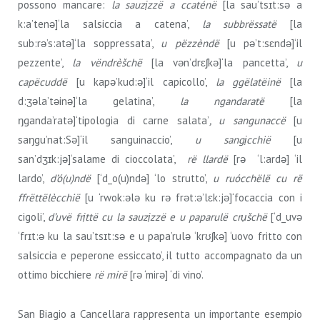
possono mancare:
la
sauzịzzë a ccaténë
[la sau’tsɪt:sǝ a
k:a’tenǝ]‘la salsiccia a catena’,
la subbrëssatë
[la
sub:rǝ’s:atǝ]‘la soppressata’,
u pëzzèndë
[u pǝ’t:sɛndǝ]‘il
pezzente’,
la vëndrèšchë
[la vǝn’drɛʃkǝ]‘la pancetta’,
u
capëcuddë
[u kapǝ’kud:ǝ]‘il capicollo’,
la ggëlatëinë
[la
d:ʒǝla’tǝinǝ]‘la gelatina’,
la ngandaratë
[la
ŋganda’ratǝ]‘tipologia di carne salata’
, u sangunaccë
[u
saŋgu’nat:Sǝ]‘il sanguinaccio’,
u sangịcchië
[u
san’dʒɪk:jǝ]‘salame di cioccolata’,
rë llardë
[rǝ ‘l:ardǝ] ‘il
lardo’,
d’ó(u)ndë
[‘d_o(u)ndǝ] ‘lo strutto’,
u ruócchëlë
cu rë
ffrëttëlècchië
[u ‘rwok:ǝlǝ ku rǝ frǝt:ǝ’lɛk:jǝ]‘focaccia con i
cigoli’,
d’uvë frịttë cu la sauzịzzë e u paparulë crụšchë
[‘d_uvǝ
‘frɪt:ǝ ku la sau’tsɪt:sǝ e u papa’rulǝ ‘krʊʃkǝ] ‘uovo fritto con
salsiccia e peperone essiccato’, il tutto accompagnato da un
ottimo bicchiere
rë mirë
[rǝ ‘mirǝ] ‘di vino’.
San Biagio a Cancellara rappresenta un importante esempio