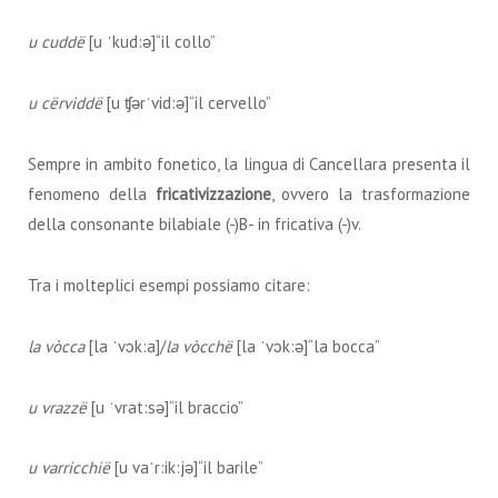
u cuddë
[u ˈkud:ə]“il collo”
u cërviddë
[u ʧərˈvid:ə]“il cervello”
Sempre in ambito fonetico, la lingua di Cancellara presenta il
fenomeno della
fricativizzazione
, ovvero la trasformazione
della consonante bilabiale (-)B- in fricativa (-)v.
Tra i molteplici esempi possiamo citare:
la vòcca
[la ˈvɔk:a]/
la vòcchë
[la ˈvɔk:ə]“la bocca”
u vrazzë
[u ˈvrat:sə]“il braccio”
u varricchië
[u vaˈr:ik:jə]“il barile”