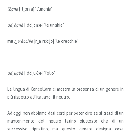
l’ògna
[ˈl_ɔɲ:a] “l’unghia”
dd_ògnë
[ˈdd_ɔɲ:ə] “le unghie”
ma
r_arècchië
[r_aˈrɛk:jə] “le orecchie”
dd_uglië
[ˈdd_uʎ:ə] “l’olio”
La lingua di Cancellara ci mostra la presenza di un genere in
più rispetto all’italiano: il neutro.
Ad oggi non abbiamo dati certi per poter dire se si tratti di un
mantenimento del neutro latino piuttosto che di un
successivo ripristino, ma questo genere designa cose