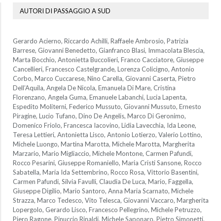
AUTORI DI PASSAGGIO A SUD
Gerardo Acierno, Riccardo Achilli, Raffaele Ambrosio, Patrizia
Barrese, Giovanni Benedetto, Gianfranco Blasi, Immacolata Blescia,
Marta Bocchio, Antonietta Buccolieri, Franco Cacciatore, Giuseppe
Cancellieri, Francesco Castelgrande, Lorenza Colicigno, Antonio
Corbo, Marco Cuccarese, Nino Carella, Giovanni Caserta, Pietro
Dell’Aquila, Angela De Nicola, Emanuela Di Mare, Cristina
Florenzano, Angela Guma, Emanuele Labanchi, Lucia Lapenta,
Espedito Moliterni, Federico Mussuto, Giovanni Mussuto, Ernesto
Piragine, Lucio Tufano, Dino De Angelis, Marco Di Geronimo,
Domenico Friolo, Francesca Iacovino, Lidia Lavecchia, Ida Leone,
Teresa Lettieri, Antonietta Lisco, Antonio Lotierzo, Valerio Lottino,
Michele Luongo, Martina Marotta, Michele Marotta, Margherita
Marzario, Mario Migliaccio, Michele Montone, Carmen Pafundi,
Rocco Pesarini, Giuseppe Romaniello, Maria Cristi Sansone, Rocco
Sabatella, Maria Ida Settembrino, Rocco Rosa, Vittorio Basentini,
Carmen Pafundi, Silvia Favulli, Claudia De Luca, Mario, Faggella,
Giuseppe Digilio, Mario Santoro, Anna Maria Scarnato, Michele
Strazza, Marco Tedesco, Vito Telesca, Giovanni Vaccaro, Margherita
Lopergolo, Gerardo Lisco, Francesco Pellegrino, Michele Petruzzo,
Piero Ragone, Pinuccio Rinaldi, Michele Saponaro, Pietro Simonetti,