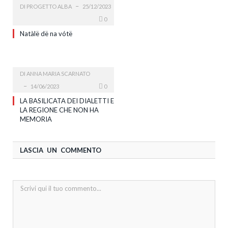
DI
PROGETTO ALBA
25/12/2023
0
Natàlë dë na vótë
DI
ANNA MARIA SCARNATO
14/06/2023
0
LA BASILICATA DEI DIALETTI E
LA REGIONE CHE NON HA
MEMORIA
LASCIA UN COMMENTO