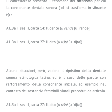
Il cancellarese presenta il fenomeno del
rotacismo
, per cui
la consonante dentale sonora (-)d- si trasforma in vibrante
(-)r-.
A.L.Ba. I, sez II, carta 14: Il dente (
u rèndë
[u ˈrɛndə])
A.L.Ba. I, sez II, carta 27: Il dito (
u rištë
[u ˈriʃtə])
Alcune situazioni, però, vedono il ripristino della dentale
sonora etimologica latina, ed è il caso delle parole con
rafforzamento della consonante iniziale, ad esempio nel
contesto dei sostantivi femminili plurali preceduti da articolo.
A.L.Ba. I, sez II, carta 27: Il dito (
u rištë
[u ˈriʃtə])