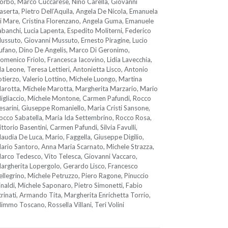
orbo, Marco Cuccarese, Nino Carella, Giovanni
aserta, Pietro Dell’Aquila, Angela De Nicola, Emanuela
i Mare, Cristina Florenzano, Angela Guma, Emanuele
abanchi, Lucia Lapenta, Espedito Moliterni, Federico
ussuto, Giovanni Mussuto, Ernesto Piragine, Lucio
ufano, Dino De Angelis, Marco Di Geronimo,
omenico Friolo, Francesca Iacovino, Lidia Lavecchia,
da Leone, Teresa Lettieri, Antonietta Lisco, Antonio
otierzo, Valerio Lottino, Michele Luongo, Martina
arotta, Michele Marotta, Margherita Marzario, Mario
igliaccio, Michele Montone, Carmen Pafundi, Rocco
esarini, Giuseppe Romaniello, Maria Cristi Sansone,
occo Sabatella, Maria Ida Settembrino, Rocco Rosa,
ittorio Basentini, Carmen Pafundi, Silvia Favulli,
laudia De Luca, Mario, Faggella, Giuseppe Digilio,
ario Santoro, Anna Maria Scarnato, Michele Strazza,
arco Tedesco, Vito Telesca, Giovanni Vaccaro,
argherita Lopergolo, Gerardo Lisco, Francesco
ellegrino, Michele Petruzzo, Piero Ragone, Pinuccio
inaldi, Michele Saponaro, Pietro Simonetti, Fabio
trinati, Armando Tita, Margherita Enrichetta Torrio,
immo Toscano, Rossella Villani, Teri Volini