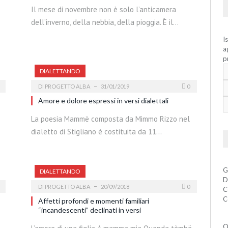
Il mese di novembre non è solo l’anticamera
dell’inverno, della nebbia, della pioggia. È il…
I
a
p
DIALETTANDO
DI
PROGETTO ALBA
31/01/2019
0
Amore e dolore espressi in versi dialettali
La poesia Mammë composta da Mimmo Rizzo nel
dialetto di Stigliano è costituita da 11…
G
DIALETTANDO
D
DI
PROGETTO ALBA
20/09/2018
0
C
C
Affetti profondi e momenti familiari
“incandescenti” declinati in versi
Q