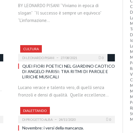
C
BY LEONARDO PISANI “Viviamo in epoca di
C
D
slogan” “Il successo è sempre un equivoco”
L
“L’informazione…
M
T
D
I
L
CULTURA
M
M
DI
LEONARDO PISANI
27/08/2021
0
P
QUEI FIORI POETICI NEL GIARDINO CAOTICO
R
DI ANGELO PARISI: TRA RITMI DI PAROLE E
V
LIRICHE MUSICALI
C
M
Lucano verace e talento vero, di quelli senza
…
M
fronzoli e densi di qualità. Quelle eccellenze…
M
P
R
DIALETTANDO
S
M
DI
PROGETTO ALBA
24/11/2020
0
Novembre: i versi della mancanza.