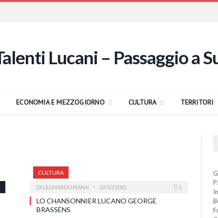
ECONOMIA E MEZZOGIORNO
CULTURA
TERRITORI
CULTURA
G
P
DI
LEONARDO PISANI
22/10/2021
1
I
LO CHANSONNIER LUCANO GEORGE
B
BRASSENS
F