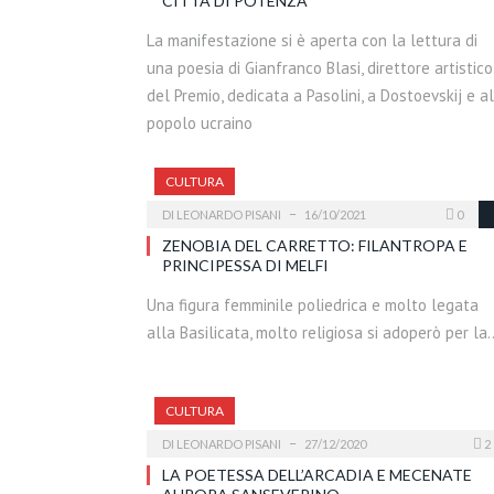
CITTÀ DI POTENZA
La manifestazione si è aperta con la lettura di
una poesia di Gianfranco Blasi, direttore artistico
del Premio, dedicata a Pasolini, a Dostoevskij e al
popolo ucraino
CULTURA
DI
LEONARDO PISANI
16/10/2021
0
ZENOBIA DEL CARRETTO: FILANTROPA E
PRINCIPESSA DI MELFI
Una figura femminile poliedrica e molto legata
alla Basilicata, molto religiosa si adoperò per la
CULTURA
DI
LEONARDO PISANI
27/12/2020
2
LA POETESSA DELL’ARCADIA E MECENATE