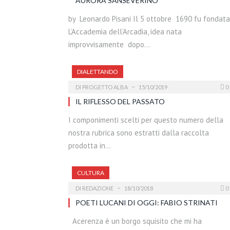
AURORA SANSEVERINO
by Leonardo Pisani Il 5 ottobre 1690 fu fondata
L’Accademia dell’Arcadia, idea nata
improvvisamente dopo…
DIALETTANDO
DI
PROGETTO ALBA
15/10/2019
0
IL RIFLESSO DEL PASSATO
I componimenti scelti per questo numero della
nostra rubrica sono estratti dalla raccolta
prodotta in…
CULTURA
DI
REDAZIONE
18/10/2018
0
POETI LUCANI DI OGGI: FABIO STRINATI
Acerenza è un borgo squisito che mi ha