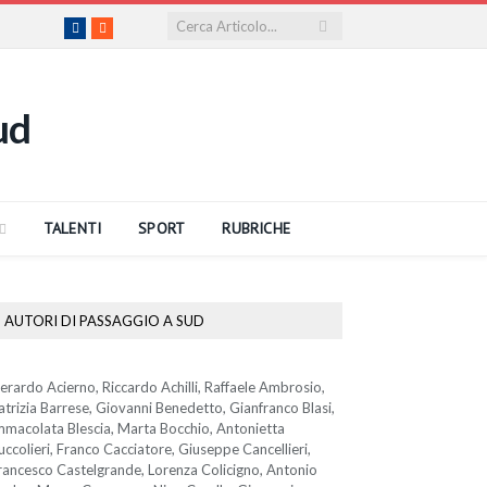
Facebook
RSS
TALENTI
SPORT
RUBRICHE
AUTORI DI PASSAGGIO A SUD
erardo Acierno, Riccardo Achilli, Raffaele Ambrosio,
atrizia Barrese, Giovanni Benedetto, Gianfranco Blasi,
mmacolata Blescia, Marta Bocchio, Antonietta
uccolieri, Franco Cacciatore, Giuseppe Cancellieri,
rancesco Castelgrande, Lorenza Colicigno, Antonio