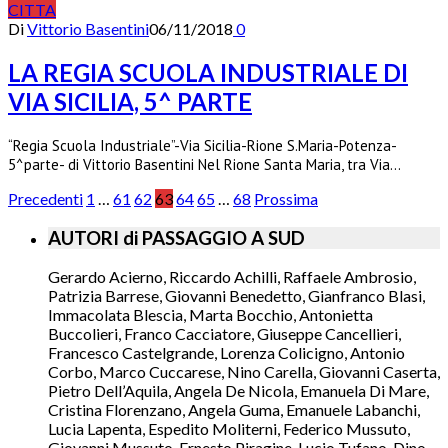
CITTA
Di
Vittorio Basentini
06/11/2018
0
LA REGIA SCUOLA INDUSTRIALE DI
VIA SICILIA, 5^ PARTE
“Regia Scuola Industriale”-Via Sicilia-Rione S.Maria-Potenza-
5^parte- di Vittorio Basentini Nel Rione Santa Maria, tra Via…
Precedenti
1
…
61
62
63
64
65
…
68
Prossima
AUTORI di PASSAGGIO A SUD
Gerardo Acierno, Riccardo Achilli, Raffaele Ambrosio,
Patrizia Barrese, Giovanni Benedetto, Gianfranco Blasi,
Immacolata Blescia, Marta Bocchio, Antonietta
Buccolieri, Franco Cacciatore, Giuseppe Cancellieri,
Francesco Castelgrande, Lorenza Colicigno, Antonio
Corbo, Marco Cuccarese, Nino Carella, Giovanni Caserta,
Pietro Dell’Aquila, Angela De Nicola, Emanuela Di Mare,
Cristina Florenzano, Angela Guma, Emanuele Labanchi,
Lucia Lapenta, Espedito Moliterni, Federico Mussuto,
Giovanni Mussuto, Ernesto Piragine, Lucio Tufano, Dino