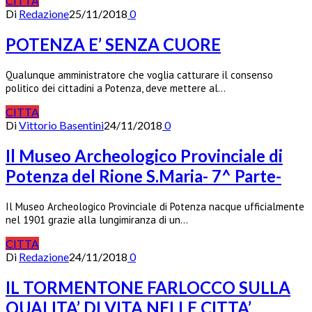
CITTA
Di
Redazione
25/11/2018
0
POTENZA E’ SENZA CUORE
Qualunque amministratore che voglia catturare il consenso
politico dei cittadini a Potenza, deve mettere al…
CITTA
Di
Vittorio Basentini
24/11/2018
0
Il Museo Archeologico Provinciale di
Potenza del Rione S.Maria- 7^ Parte-
Il Museo Archeologico Provinciale di Potenza nacque ufficialmente
nel 1901 grazie alla lungimiranza di un…
CITTA
Di
Redazione
24/11/2018
0
IL TORMENTONE FARLOCCO SULLA
QUALITA’ DI VITA NELLE CITTA’