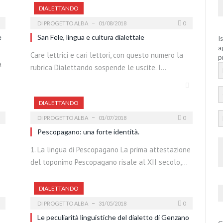
DIALETTANDO
DI
PROGETTO ALBA
01/08/2018
0
e
San Fele, lingua e cultura dialettale
I
a
Care lettrici e cari lettori, con questo numero la
p
a
rubrica Dialettando sospende le uscite. I…
DIALETTANDO
DI
PROGETTO ALBA
01/07/2018
0
Pescopagano: una forte identità.
1. La lingua di Pescopagano La prima attestazione
del toponimo Pescopagano risale al XII secolo,…
DIALETTANDO
DI
PROGETTO ALBA
31/05/2018
0
Le peculiarità linguistiche del dialetto di Genzano