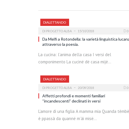
DIALETTANDO
DI
PROGETTO ALBA
15/10/2018
0
Da Melfi a Rotondella: la varietà linguistica lucan
attraverso la poesia.
La cucina: l’anima della casa I versi del
componimento La cucinë dë casa mijë…
DIALETTANDO
DI
PROGETTO ALBA
20/09/2018
0
Affetti profondi e momenti familiari
“incandescenti” declinati in versi
L’amore di una figlia A mamma mia Quanda tèmb
è ppassà da quannë m’ài misë…