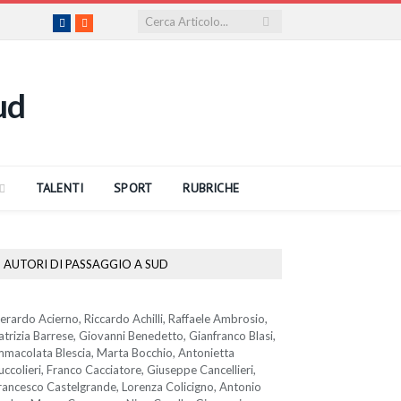
Facebook
RSS
TALENTI
SPORT
RUBRICHE
AUTORI DI PASSAGGIO A SUD
erardo Acierno, Riccardo Achilli, Raffaele Ambrosio,
atrizia Barrese, Giovanni Benedetto, Gianfranco Blasi,
mmacolata Blescia, Marta Bocchio, Antonietta
uccolieri, Franco Cacciatore, Giuseppe Cancellieri,
rancesco Castelgrande, Lorenza Colicigno, Antonio