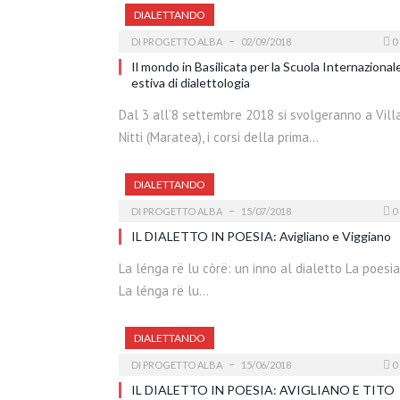
DIALETTANDO
DI
PROGETTO ALBA
02/09/2018
0
Il mondo in Basilicata per la Scuola Internazional
estiva di dialettologia
Dal 3 all’8 settembre 2018 si svolgeranno a Vill
Nitti (Maratea), i corsi della prima…
DIALETTANDO
DI
PROGETTO ALBA
15/07/2018
0
IL DIALETTO IN POESIA: Avigliano e Viggiano
La lénga rë lu còrë: un inno al dialetto La poesia
La lénga rë lu…
DIALETTANDO
DI
PROGETTO ALBA
15/06/2018
0
IL DIALETTO IN POESIA: AVIGLIANO E TITO