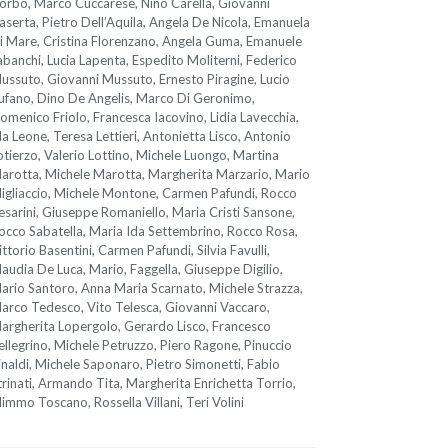
orbo, Marco Cuccarese, Nino Carella, Giovanni
aserta, Pietro Dell’Aquila, Angela De Nicola, Emanuela
i Mare, Cristina Florenzano, Angela Guma, Emanuele
abanchi, Lucia Lapenta, Espedito Moliterni, Federico
ussuto, Giovanni Mussuto, Ernesto Piragine, Lucio
ufano, Dino De Angelis, Marco Di Geronimo,
omenico Friolo, Francesca Iacovino, Lidia Lavecchia,
da Leone, Teresa Lettieri, Antonietta Lisco, Antonio
otierzo, Valerio Lottino, Michele Luongo, Martina
arotta, Michele Marotta, Margherita Marzario, Mario
igliaccio, Michele Montone, Carmen Pafundi, Rocco
esarini, Giuseppe Romaniello, Maria Cristi Sansone,
occo Sabatella, Maria Ida Settembrino, Rocco Rosa,
ittorio Basentini, Carmen Pafundi, Silvia Favulli,
laudia De Luca, Mario, Faggella, Giuseppe Digilio,
ario Santoro, Anna Maria Scarnato, Michele Strazza,
arco Tedesco, Vito Telesca, Giovanni Vaccaro,
argherita Lopergolo, Gerardo Lisco, Francesco
ellegrino, Michele Petruzzo, Piero Ragone, Pinuccio
inaldi, Michele Saponaro, Pietro Simonetti, Fabio
trinati, Armando Tita, Margherita Enrichetta Torrio,
immo Toscano, Rossella Villani, Teri Volini