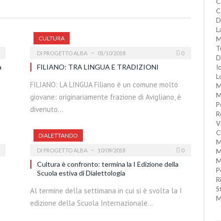
C
C
D
L
CULTURA
M
T
DI
PROGETTO ALBA
01/10/2018
0
D
a
FILIANO: TRA LINGUA E TRADIZIONI
I
L
FILIANO: LA LINGUA Filiano è un comune molto
M
M
giovane: originariamente frazione di Avigliano, è
P
divenuto…
R
V
C
DIALETTANDO
M
DI
PROGETTO ALBA
10/09/2018
0
M
M
Cultura è confronto: termina la I Edizione della
P
Scuola estiva di Dialettologia
R
S
ë
Al termine della settimana in cui si è svolta la I
M
edizione della Scuola Internazionale…