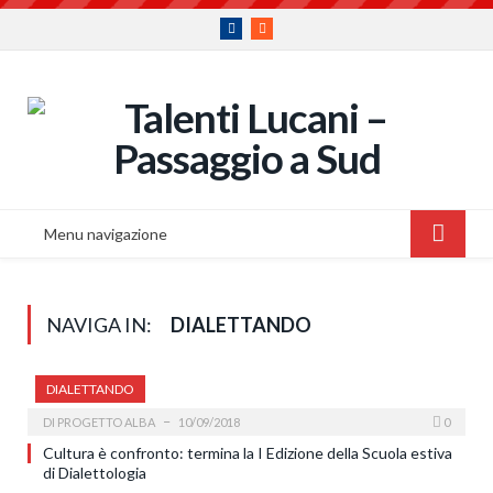
Facebook
RSS
Menu navigazione
NAVIGA IN:
DIALETTANDO
DIALETTANDO
DI
PROGETTO ALBA
10/09/2018
0
Cultura è confronto: termina la I Edizione della Scuola estiva
di Dialettologia