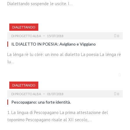
Dialettando sospende le uscite. I…
DIALETTANDO
DI
PROGETTO ALBA
15/07/2018
0
IL DIALETTO IN POESIA: Avigliano e Viggiano
La lénga rë lu còrë: un inno al dialetto La poesia La lénga rë
lu…
DIALETTANDO
DI
PROGETTO ALBA
01/07/2018
0
Pescopagano: una forte identità.
1. La lingua di Pescopagano La prima attestazione del
toponimo Pescopagano risale al XII secolo,…