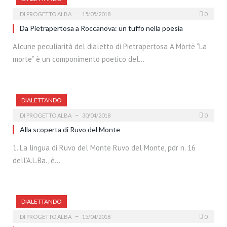
DI
PROGETTO ALBA
15/05/2018
0
Da Pietrapertosa a Roccanova: un tuffo nella poesia
Alcune peculiarità del dialetto di Pietrapertosa A Mòrtë “La
morte” è un componimento poetico del…
DIALETTANDO
DI
PROGETTO ALBA
30/04/2018
0
Alla scoperta di Ruvo del Monte
1. La lingua di Ruvo del Monte Ruvo del Monte, pdr n. 16
dell’A.L.Ba., è…
DIALETTANDO
DI
PROGETTO ALBA
15/04/2018
0