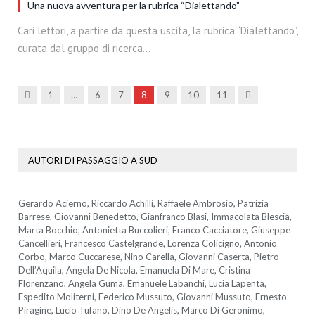
Una nuova avventura per la rubrica “Dialettando”
Cari lettori, a partire da questa uscita, la rubrica “Dialettando”,
curata dal gruppo di ricerca…
Precedenti
Prossima
1
…
6
7
8
9
10
11
AUTORI DI PASSAGGIO A SUD
Gerardo Acierno, Riccardo Achilli, Raffaele Ambrosio, Patrizia
Barrese, Giovanni Benedetto, Gianfranco Blasi, Immacolata Blescia,
Marta Bocchio, Antonietta Buccolieri, Franco Cacciatore, Giuseppe
Cancellieri, Francesco Castelgrande, Lorenza Colicigno, Antonio
Corbo, Marco Cuccarese, Nino Carella, Giovanni Caserta, Pietro
Dell’Aquila, Angela De Nicola, Emanuela Di Mare, Cristina
Florenzano, Angela Guma, Emanuele Labanchi, Lucia Lapenta,
Espedito Moliterni, Federico Mussuto, Giovanni Mussuto, Ernesto
Piragine, Lucio Tufano, Dino De Angelis, Marco Di Geronimo,